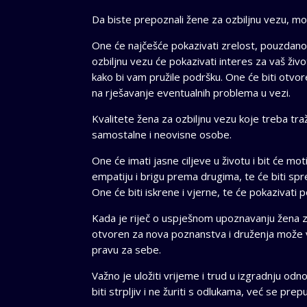
Da biste prepoznali žene za ozbiljnu vezu, mora
One će najčešće pokazivati zrelost, pouzdan
ozbiljnu vezu će pokazivati interes za vaš život
kako bi vam pružile podršku. One će biti otvor
na rješavanje eventualnih problema u vezi.
Kvalitete žena za ozbiljnu vezu koje treba tra
samostalne i neovisne osobe.
One će imati jasne ciljeve u životu i bit će mo
empatiju i brigu prema drugima, te će biti spre
One će biti iskrene i vjerne, te će pokazivati 
Kada je riječ o uspješnom upoznavanju žena za o
otvoren za nova poznanstva i druženja može 
pravu za sebe.
Važno je uložiti vrijeme i trud u izgradnju odnos
biti strpljiv i ne žuriti s odlukama, već se pre