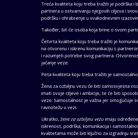
Treća kvaliteta koju treba tražiti je podrška i
partnera u ostvarivanju njegovih ciljeva i snov
podršku i ohrabrenje u svakodnevnim izazovi
Također, bit će osoba koja brine o svom partn
Četvrta kvaliteta koju treba tražiti je komunik
na otvorenu i iskrenu komunikaciju s partnerom.
i razumjeti potrebe svog partnera. Otvorenos
jačanje veze.
Peta kvaliteta koju treba tražiti je samostalno
Žena za ozbiljnu vezu će biti samosvjesna osob
imati svoje ciljeve i ambicije, te će biti spos
veze. Samostalnost je važna jer omogućuje sva
ravnotežu u vezi.
Ukratko,
žene za ozbiljnu vezu
imaju određene k
iskrenost, podrška, komunikacija i samostalnos
kvalitetama može biti ključno za izgradnju sret