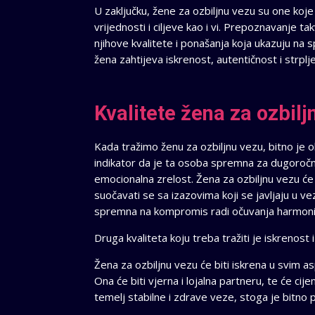
U zaključku, žene za ozbiljnu vezu su one koj
vrijednosti i ciljeve kao i vi. Prepoznavanje ta
njihove kvalitete i ponašanja koja ukazuju na
žena zahtijeva iskrenost, autentičnost i strplj
Kvalitete žena za ozbiljn
Kada tražimo ženu za ozbiljnu vezu, bitno je o
indikator da je ta osoba spremna za dugoročnu
emocionalna zrelost. Žena za ozbiljnu vezu će
suočavati se sa izazovima koji se javljaju u v
spremna na kompromis radi očuvanja harmonij
Druga kvaliteta koju treba tražiti je iskrenost 
Žena za ozbiljnu vezu će biti iskrena u svim as
Ona će biti vjerna i lojalna partneru, te će cij
temelj stabilne i zdrave veze, stoga je bitno pr