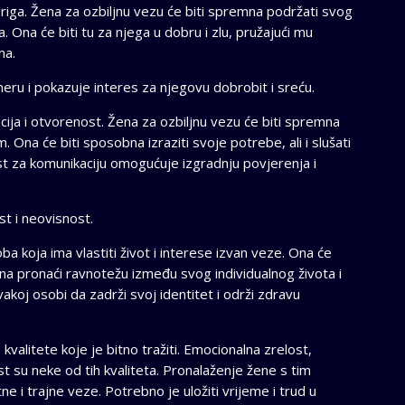
 briga. Žena za ozbiljnu vezu će biti spremna podržati svog
a. Ona će biti tu za njega u dobru i zlu, pružajući mu
ma.
eru i pokazuje interes za njegovu dobrobit i sreću.
acija i otvorenost. Žena za ozbiljnu vezu će biti spremna
 Ona će biti sposobna izraziti svoje potrebe, ali i slušati
t za komunikaciju omogućuje izgradnju povjerenja i
st i neovisnost.
a koja ima vlastiti život i interese izvan veze. Ona će
obna pronaći ravnotežu između svog individualnog života i
koj osobi da zadrži svoj identitet i održi zdravu
valitete koje je bitno tražiti. Emocionalna zrelost,
t su neke od tih kvaliteta. Pronalaženje žene s tim
ne i trajne veze. Potrebno je uložiti vrijeme i trud u