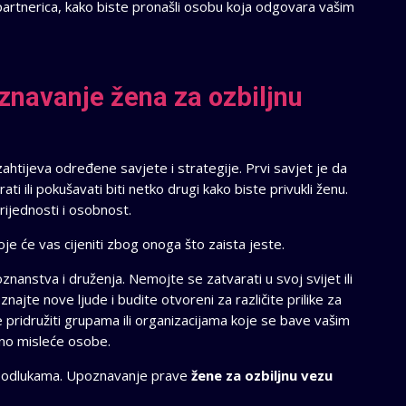
 partnerica, kako biste pronašli osobu koja odgovara vašim
znavanje žena za ozbiljnu
htijeva određene savjete i strategije. Prvi savjet je da
ti ili pokušavati biti netko drugi kako biste privukli ženu.
rijednosti i osobnost.
e će vas cijeniti zbog onoga što zaista jeste.
nanstva i druženja. Nemojte se zatvarati u svoj svijet ili
najte nove ljude i budite otvoreni za različite prilike za
pridružiti grupama ili organizacijama koje se bave vašim
ično misleće osobe.
te s odlukama. Upoznavanje prave
žene za ozbiljnu vezu