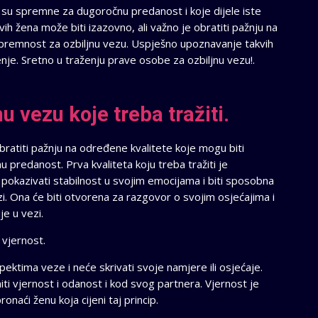
e su spremne za dugoročnu predanost i koje dijele iste
kvih žena može biti izazovno, ali važno je obratiti pažnju na
 spremnost za ozbiljnu vezu. Uspješno upoznavanje takvih
enje. Sretno u traženju prave osobe za ozbiljnu vezu!.
u vezu koje treba tražiti.
bratiti pažnju na određene kvalitete koje mogu biti
 predanost. Prva kvaliteta koju treba tražiti je
 pokazivati stabilnost u svojim emocijama i biti sposobna
ezi. Ona će biti otvorena za razgovor o svojim osjećajima i
e u vezi.
i vjernost.
pektima veze i neće skrivati svoje namjere ili osjećaje.
eniti vjernost i odanost i kod svog partnera. Vjernost je
onaći ženu koja cijeni taj princip.