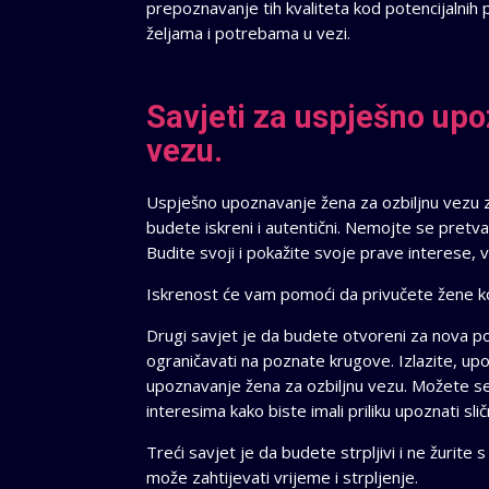
prepoznavanje tih kvaliteta kod potencijalnih
željama i potrebama u vezi.
Savjeti za uspješno upo
vezu.
Uspješno upoznavanje žena za ozbiljnu vezu za
budete iskreni i autentični. Nemojte se pretvara
Budite svoji i pokažite svoje prave interese, v
Iskrenost će vam pomoći da privučete žene koj
Drugi savjet je da budete otvoreni za nova poz
ograničavati na poznate krugove. Izlazite, upoz
upoznavanje žena za ozbiljnu vezu. Možete se 
interesima kako biste imali priliku upoznati sl
Treći savjet je da budete strpljivi i ne žuri
može zahtijevati vrijeme i strpljenje.