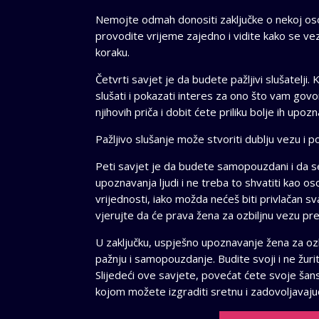
Nemojte odmah donositi zaključke o nekoj oso
provodite vrijeme zajedno i vidite kako se ve
koraku.
Četvrti savjet je da budete pažljivi slušatelji
slušati i pokazati interes za ono što vam govo
njihovih priča i dobit ćete priliku bolje ih upozna
Pažljivo slušanje može stvoriti dublju vezu i p
Peti savjet je da budete samopouzdani i da se 
upoznavanja ljudi i ne treba to shvatiti kao 
vrijednosti, iako možda nećeš biti privlačan s
vjerujte da će prava žena za ozbiljnu vezu prep
U zaključku, uspješno upoznavanje žena za ozb
pažnju i samopouzdanje. Budite svoji i ne žur
Slijedeći ove savjete, povećat ćete svoje šan
kojom možete izgraditi sretnu i zadovoljavaju