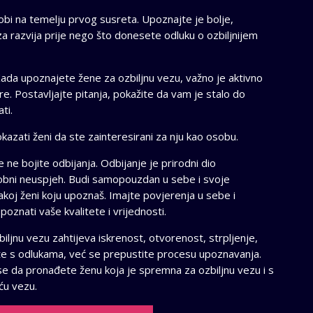
bi na temelju prvog susreta. Upoznajte je bolje,
za razvija prije nego što donesete odluku o ozbiljnijem
. Kada upoznajete žene za ozbiljnu vezu, važno je aktivno
re. Postavljajte pitanja, pokažite da vam je stalo do
ti.
okazati ženi da ste zainteresirani za nju kao osobu.
ne bojite odbijanja. Odbijanje je prirodni dio
osobni neuspjeh. Budi samopouzdan u sebe i svoje
vakoj ženi koju upoznaš. Imajte povjerenja u sebe i
oznati vaše kvalitete i vrijednosti.
iljnu vezu zahtijeva iskrenost, otvorenost, strpljenje,
ite s odlukama, već se prepustite procesu upoznavanja.
se da pronađete ženu koja je spremna za ozbiljnu vezu i s
ću vezu.