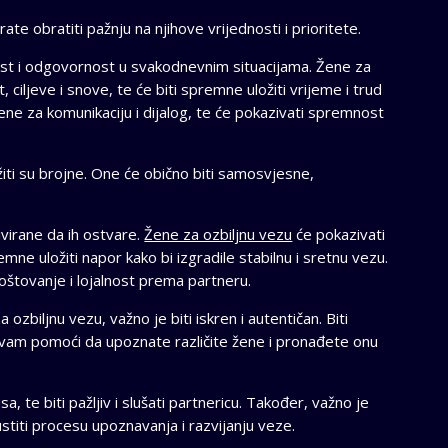
te obratiti pažnju na njihove vrijednosti i prioritete.
ost i odgovornost u svakodnevnim situacijama. Žene za
, ciljeve i snove, te će biti spremne uložiti vrijeme i trud
ene za komunikaciju i dijalog, te će pokazivati spremnost
žiti su brojne. One će obično biti samosvjesne,
tivirane da ih ostvare.
Žene za ozbiljnu vezu
će pokazivati
mne uložiti napor kako bi izgradile stabilnu i sretnu vezu.
poštovanje i lojalnost prema partneru.
zbiljnu vezu, važno je biti iskren i autentičan. Biti
vam pomoći da upoznate različite žene i pronađete onu
a, te biti pažljiv i slušati partnericu. Također, važno je
pustiti procesu upoznavanja i razvijanju veze.