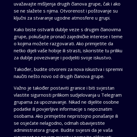
uvažavajte mišljenja drugih članova grupe, čak i ako
se ne slažete s njima. Otvorenost i poštovanje su
ključni za stvaranje ugodne atmosfere u grupi.
Kako biste ostvarili dublje veze s drugim članovima
grupe, pokušajte pronaći zajedničke interese i teme
o kojima možete razgovarati. Ako primijetite da
netko dijeli vaše hobije ili strasti, iskoristite tu priliku
za dublje povezivanje i podjeliti svoje iskustvo.
Također, budite otvoreni za nova iskustva i spremni
naučiti nešto novo od drugih članova grupe.
Važno je također postaviti granice i biti svjestan
vlastite sigurnosti prilikom sudjelovanja u Telegram
grupama za upoznavanje. Nikad ne dijelite osobne
podatke ili povjerljive informacije s nepoznatim
osobama. Ako primijetite nepristojno ponašanje ili
se osjećate nelagodno, odmah obavijestite
administratora grupe. Budite svjesni da je vaša
sigurnost na prvom mjestu i nemojte oklijevati