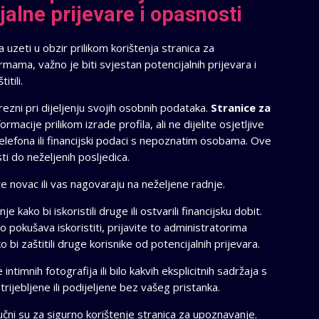
cijalne prijevare i opasnosti
a uzeti u obzir prilikom korištenja stranica za
rmama, važno je biti svjestan potencijalnih prijevara i
tili.
rezni pri dijeljenju svojih osobnih podataka.
Stranice za
macije prilikom izrade profila, ali ne dijelite osjetljive
elefona ili financijski podaci s nepoznatim osobama. Ove
ti do neželjenih posljedica.
že novac ili vas nagovaraju na neželjene radnje.
 kako bi iskoristili druge ili ostvarili financijsku dobit.
o pokušava iskoristiti, prijavite to administratorima
bi zaštitili druge korisnike od potencijalnih prijevara.
intimnih fotografija ili bilo kakvih eksplicitnih sadržaja s
rijebljene ili podijeljene bez vašeg pristanka.
jučni su za sigurno korištenje stranica za upoznavanje.