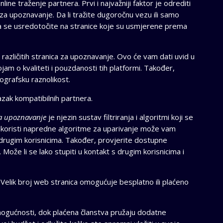
ine traženje partnera. Prvi i najvažniji faktor je odrediti
a za upoznavanje. Da li tražite dugoročnu vezu ili samo
se usredotočite na stranice koje su usmjerene prema
ja različitih stranica za upoznavanje. Ovo će vam dati uvid u
jam o kvaliteti i pouzdanosti tih platformi. Također,
mografsku raznolikost.
azak kompatibilnih partnera.
za upoznavanje
je njezin sustav filtriranja i algoritmi koji se
ja koristi napredne algoritme za uparivanje može vam
s drugim korisnicima. Također, provjerite dostupne
 Može li se lako stupiti u kontakt s drugim korisnicima i
. Velik broj web stranica omogućuje besplatno ili plaćeno
ogućnosti, dok plaćena članstva pružaju dodatne