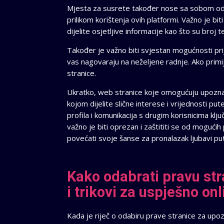
Mjesta za susrete također nose sa sobom određ
prilikom korištenja ovih platformi. Važno je bi
dijelite osjetljive informacije kao što su broj
Također je važno biti svjestan mogućnosti prije
vas nagovaraju na neželjene radnje. Ako primi
stranice.
Ukratko, web stranice koje omogućuju upozna
kojom dijelite slične interese i vrijednosti pu
profila i komunikacija s drugim korisnicima kl
važno je biti oprezan i zaštititi se od mogućih
povećati svoje šanse za pronalazak ljubavi p
Kako odabrati pravu str
i trikovi za uspješno on
Kada je riječ o odabiru prave stranice za upoz