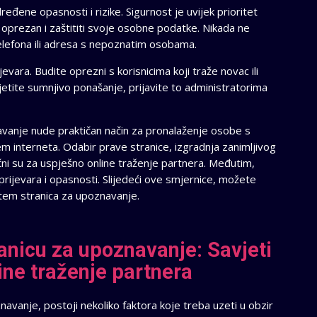
ene opasnosti i rizike. Sigurnost je uvijek prioritet
ti oprezan i zaštititi svoje osobne podatke. Nikada ne
 telefona ili adresa s nepoznatim osobama.
vara. Budite oprezni s korisnicima koji traže novac ili
jetite sumnjivo ponašanje, prijavite to administratorima
vanje nude praktičan način za pronalaženje osobe s
tem interneta. Odabir prave stranice, izgradnja zanimljivog
jučni su za uspješno online traženje partnera. Međutim,
 prijevara i opasnosti. Slijedeći ove smjernice, možete
utem stranica za upoznavanje.
anicu za upoznavanje: Savjeti
line traženje partnera
navanje, postoji nekoliko faktora koje treba uzeti u obzir