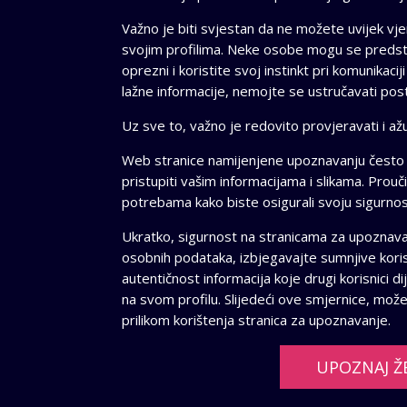
Važno je biti svjestan da ne možete uvijek vjer
svojim profilima. Neke osobe mogu se predstavl
oprezni i koristite svoj instinkt pri komunikacij
lažne informacije, nemojte se ustručavati postav
Uz sve to, važno je redovito provjeravati i ažu
Web stranice namijenjene upoznavanju često p
pristupiti vašim informacijama i slikama. Prou
potrebama kako biste osigurali svoju sigurnos
Ukratko, sigurnost na stranicama za upoznavanj
osobnih podataka, izbjegavajte sumnjive korisni
autentičnost informacija koje drugi korisnici di
na svom profilu. Slijedeći ove smjernice, možete
prilikom korištenja stranica za upoznavanje.
UPOZNAJ Ž