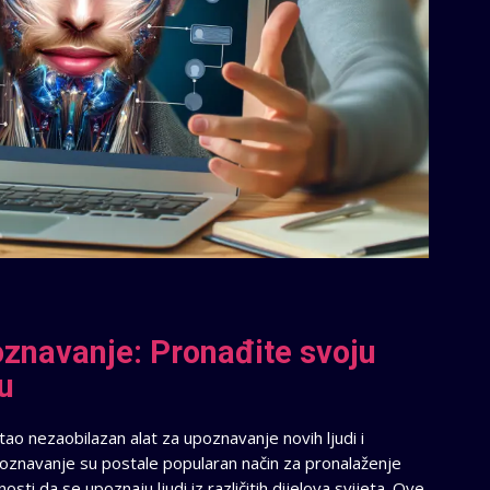
oznavanje: Pronađite svoju
u
ao nezaobilazan alat za upoznavanje novih ljudi i
upoznavanje su postale popularan način za pronalaženje
ti da se upoznaju ljudi iz različitih dijelova svijeta. Ove