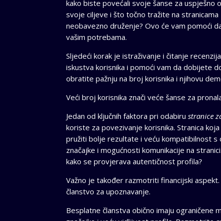
kako biste povećali svoje šanse za uspješno onl
svoje ciljeve i što točno tražite na stranicam
neobavezno druženje? Ovo će vam pomoći da 
vašim potrebama.
Sljedeći korak je istraživanje i čitanje recenzi
iskustva korisnika i pomoći vam da dobijete do
obratite pažnju na broj korisnika i njihovu de
Veći broj korisnika znači veće šanse za pronal
Jedan od ključnih faktora pri odabiru
stranice 
koriste za povezivanje korisnika. Stranica ko
pružiti bolje rezultate i veću kompatibilnost 
značajke i mogućnosti komunikacije na stranici.
kako se provjerava autentičnost profila?
Važno je također razmotriti financijski aspekt
članstvo za upoznavanje.
Besplatne članstva obično imaju ograničene m