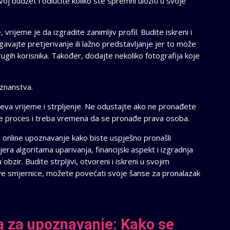
voj budžet i odlučite koliko ste spremni uložiti u svoje
rijeme je da izgradite zanimljiv profil. Budite iskreni i
egavajte pretjerivanje ili lažno predstavljanje jer to može
ugih korisnika. Također, dodajte nekoliko fotografija koje
oznanstva.
jeva vrijeme i strpljenje. Ne odustajte ako ne pronađete
je proces i treba vremena da se pronađe prava osoba.
 online upoznavanje kako biste uspješno pronašli
vjera algoritama uparivanja, financijski aspekt i izgradnja
 obzir. Budite strpljivi, otvoreni i iskreni u svojim
 ove smjernice, možete povećati svoje šanse za pronalazak
a za upoznavanje: Kako se