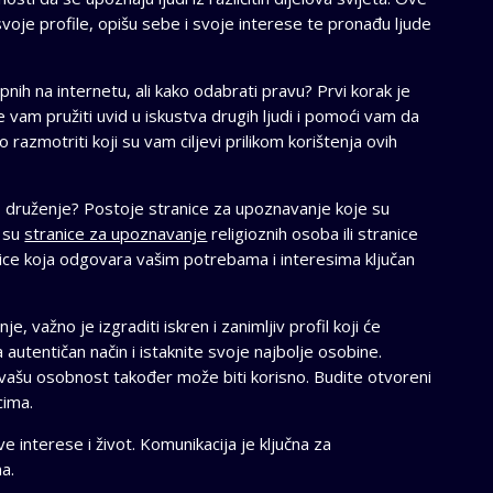
oje profile, opišu sebe i svoje interese te pronađu ljude
ih na internetu, ali kako odabrati pravu? Prvi korak je
će vam pružiti uvid u iskustva drugih ljudi i pomoći vam da
razmotriti koji su vam ciljevi prilikom korištenja ovih
no druženje? Postoje stranice za upoznavanje koje su
o su
stranice za upoznavanje
religioznih osoba ili stranice
ce koja odgovara vašim potrebama i interesima ključan
važno je izgraditi iskren i zanimljiv profil koji će
a autentičan način i istaknite svoje najbolje osobine.
 vašu osobnost također može biti korisno. Budite otvoreni
cima.
ve interese i život. Komunikacija je ključna za
a.