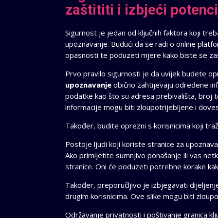
zaštititi i izbjeći poten
Sigurnost je jedan od ključnih faktora koji treb
upoznavanje. Budući da se radi o online platfo
opasnosti te poduzeti mjere kako biste se zašti
Prvo pravilo sigurnosti je da uvijek budete op
upoznavanje
obično zahtijevaju određene infor
podatke kao što su adresa prebivališta, broj t
informacije mogu biti zloupotrijebljene i doves
Također, budite oprezni s korisnicima koji tra
Postoje ljudi koji koriste stranice za upoznavanje
Ako primijetite sumnjivo ponašanje ili vas netk
stranice. Oni će poduzeti potrebne korake kako 
Također, preporučljivo je izbjegavati dijeljenje 
drugim korisnicima. Ove slike mogu biti zloupot
Održavanje privatnosti i poštivanje granica kl