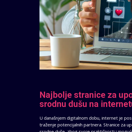
Najbolje stranice za up
srodnu dušu na internet
U današnjem digitalnom dobu, internet je post
traženje potencijalnih partnera. Stranice za 
srodne duše, zbog svoje praktičnosti i mogućnos