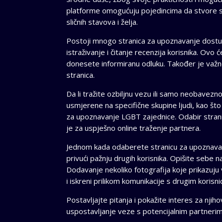
platforme omogućuju pojedincima da stvore sv
sličnih stavova i želja.
Postoji mnogo stranica za upoznavanje dostupn
istraživanje i čitanje recenzija korisnika. Ovo 
donesete informiranu odluku. Također je važno 
stranica.
Da li tražite ozbiljnu vezu ili samo neobavez
usmjerene na specifične skupine ljudi, kao št
za upoznavanje LGBT zajednice. Odabir strani
je za uspješno online traženje partnera.
Jednom kada odaberete stranicu za upoznavanje, 
privući pažnju drugih korisnika. Opišite sebe n
Dodavanje nekoliko fotografija koje prikazuju
i iskreni prilikom komunikacije s drugim korisni
Postavljajte pitanja i pokažite interes za njiho
uspostavljanje veze s potencijalnim partnerim