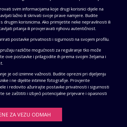
ovati svim informacijama koje drugi korisnici dijele na
jati lažno ili skrivati svoje prave namjere. Budite
i s drugim korisnicima. Ako primijetite neke nepravilnosti ili
ljati pitanja ili provjeravati njihovu autentičnost.
rirati postavke privatnosti i sigurnosti na svojem profilu.
ružaju različite mogućnosti za reguliranje tko može
čite ove postavke i prilagodite ih prema svojim željama i
t.
e je od iznimne važnosti. Budite oprezni pri dijeljenju
ke i ne dijelite intimne fotografije. Provjerite
jele i redovito ažurirajte postavke privatnosti i sigurnosti
 se zaštititi i izbjeći potencijalne prijevare i opasnosti
ENE ZA VEZU ODMAH