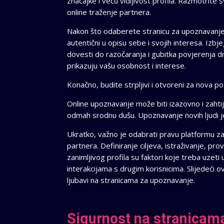
značajke i veću vidljivost profila. Razmotrite s
online traženje partnera.
Nakon što odaberete stranicu za upoznavanje, v
autentični u opisu sebe i svojih interesa. Izbj
dovesti do razočaranja i gubitka povjerenja dr
prikazuju vašu osobnost i interese.
Konačno, budite strpljivi i otvoreni za nova p
Online upoznavanje može biti izazovno i zahti
odmah srodnu dušu. Upoznavanje novih ljudi 
Ukratko, važno je odabrati pravu platformu za
partnera. Definiranje ciljeva, istraživanje, pro
zanimljivog profila su faktori koje treba uzeti u
interakcijama s drugim korisnicima. Slijedeći
ljubavi na stranicama za upoznavanje.
Sigurnost na stranicam