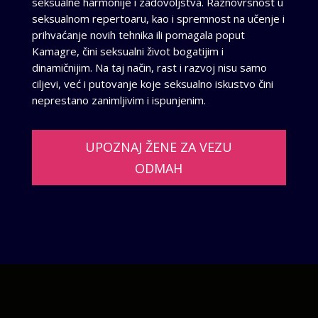
seksualne harmonije i zadovoljstva. Raznovrsnost u
seksualnom repertoaru, kao i spremnost na učenje i
prihvaćanje novih tehnika ili pomagala poput
Kamagre, čini seksualni život bogatijim i
dinamičnijim. Na taj način, rast i razvoj nisu samo
ciljevi, već i putovanje koje seksualno iskustvo čini
neprestano zanimljivim i ispunjenim.
UPOZNAJ ŽENE ZA VEZU
ODMAH