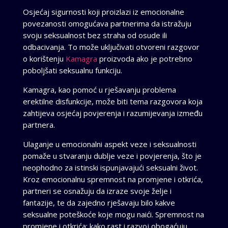
Osjećaj sigurnosti koji proizlazi iz emocionalne
povezanosti omogućava partnerima da istražuju
svoju seksualnost bez straha od osude ili
odbacivanja. To može uključivati otvoreni razgovor
o korištenju
Kamagra
proizvoda ako je potrebno
poboljšati seksualnu funkciju.
Kamagra, kao pomoć u rješavanju problema
erektilne disfunkcije, može biti tema razgovora koja
zahtijeva osjećaj povjerenja i razumijevanja između
partnera.
Ulaganje u emocionalni aspekt veze i seksualnosti
pomaže u stvaranju dublje veze i povjerenja, što je
neophodno za istinski ispunjavajući seksualni život.
Kroz emocionalnu spremnost na promjene i otkrića,
partneri se osnažuju da izraze svoje želje i
fantazije, te da zajedno rješavaju bilo kakve
seksualne poteškoće koje mogu naići. Spremnost na
promjene i otkrića: kako rast i razvoj obogaćuju