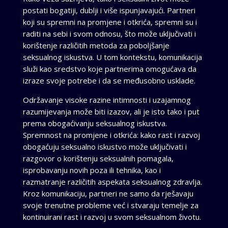
postati bogatiji, dublji i više ispunjavajući. Partneri
koji su spremni na promjene i otkrića, spremni su i
raditi na sebi i svom odnosu, što može uključivati i
korištenje različitih metoda za poboljšanje
seksualnog iskustva. U tom kontekstu, komunikacija
služi kao sredstvo koje partnerima omogućava da
izraze svoje potrebe i da se međusobno usklade.
Održavanje visoke razine intimnosti i uzajamnog
razumijevanja može biti izazov, ali je isto tako i put
prema obogaćivanju seksualnog iskustva.
Spremnost na promjene i otkrića: kako rast i razvoj
obogaćuju seksualno iskustvo može uključivati i
razgovor o korištenju seksualnih pomagala,
isprobavanju novih poza ili tehnika, kao i
razmatranje različitih aspekata seksualnog zdravlja.
Kroz komunikaciju, partneri ne samo da rješavaju
svoje trenutne probleme već i stvaraju temelje za
kontinuirani rast i razvoj u svom seksualnom životu.