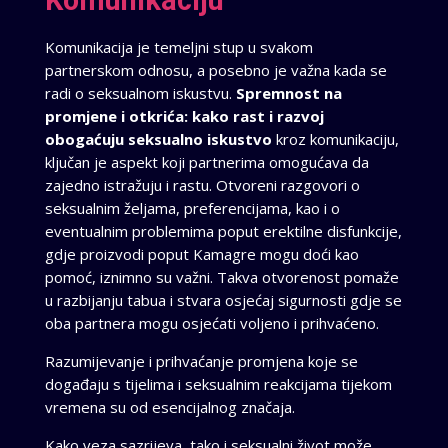
Komunikacija je temeljni stup u svakom
partnerskom odnosu, a posebno je važna kada se
radi o seksualnom iskustvu.
Spremnost na
promjene i otkrića: kako rast i razvoj
obogaćuju seksualno iskustvo
kroz komunikaciju,
ključan je aspekt koji partnerima omogućava da
zajedno istražuju i rastu. Otvoreni razgovori o
seksualnim željama, preferencijama, kao i o
eventualnim problemima poput erektilne disfunkcije,
gdje proizvodi poput Kamagre mogu doći kao
pomoć, iznimno su važni. Takva otvorenost pomaže
u razbijanju tabua i stvara osjećaj sigurnosti gdje se
oba partnera mogu osjećati voljeno i prihvaćeno.
Razumijevanje i prihvaćanje promjena koje se
događaju s tijelima i seksualnim reakcijama tijekom
vremena su od esencijalnog značaja.
Kako veza sazrijeva, tako i seksualni život može