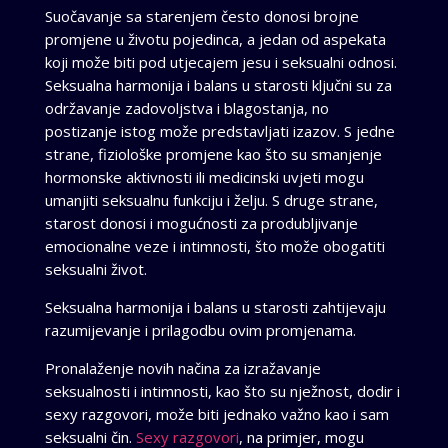
Suočavanje sa starenjem često donosi brojne
promjene u životu pojedinca, a jedan od aspekata
koji može biti pod utjecajem jesu i seksualni odnosi.
Seksualna harmonija i balans u starosti ključni su za
održavanje zadovoljstva i blagostanja, no
postizanje istog može predstavljati izazov. S jedne
strane, fiziološke promjene kao što su smanjenje
hormonske aktivnosti ili medicinski uvjeti mogu
umanjiti seksualnu funkciju i želju. S druge strane,
starost donosi i mogućnosti za produbljivanje
emocionalne veze i intimnosti, što može obogatiti
seksualni život.
Seksualna harmonija i balans u starosti zahtijevaju
razumijevanje i prilagodbu ovim promjenama.
Pronalaženje novih načina za izražavanje
seksualnosti i intimnosti, kao što su nježnost, dodir i
sexy razgovori, može biti jednako važno kao i sam
seksualni čin.
Sexy razgovori
, na primjer, mogu