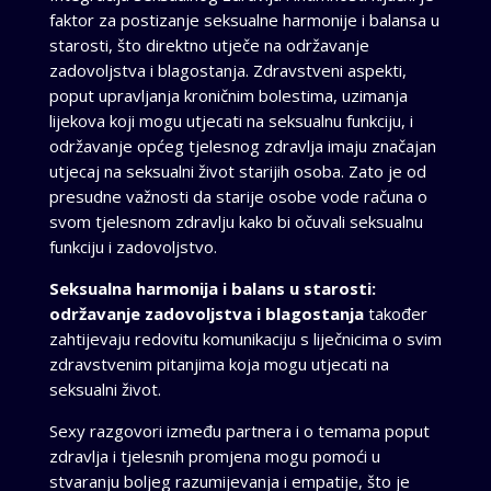
faktor za postizanje seksualne harmonije i balansa u
starosti, što direktno utječe na održavanje
zadovoljstva i blagostanja. Zdravstveni aspekti,
poput upravljanja kroničnim bolestima, uzimanja
lijekova koji mogu utjecati na seksualnu funkciju, i
održavanje općeg tjelesnog zdravlja imaju značajan
utjecaj na seksualni život starijih osoba. Zato je od
presudne važnosti da starije osobe vode računa o
svom tjelesnom zdravlju kako bi očuvali seksualnu
funkciju i zadovoljstvo.
Seksualna harmonija i balans u starosti:
održavanje zadovoljstva i blagostanja
također
zahtijevaju redovitu komunikaciju s liječnicima o svim
zdravstvenim pitanjima koja mogu utjecati na
seksualni život.
Sexy razgovori između partnera i o temama poput
zdravlja i tjelesnih promjena mogu pomoći u
stvaranju boljeg razumijevanja i empatije, što je