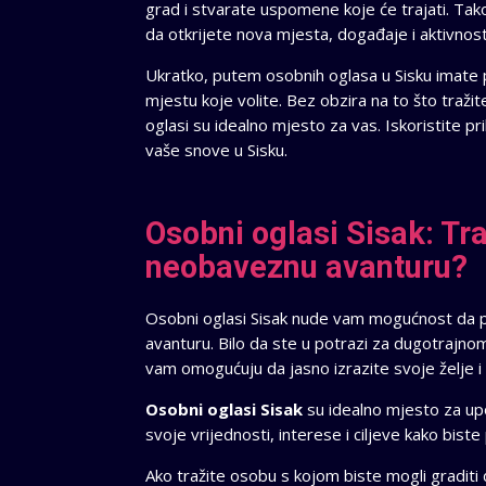
grad i stvarate uspomene koje će trajati. Ta
da otkrijete nova mjesta, događaje i aktivnost
Ukratko, putem osobnih oglasa u Sisku imate pr
mjestu koje volite. Bez obzira na to što tražite
oglasi su idealno mjesto za vas. Iskoristite pri
vaše snove u Sisku.
Osobni oglasi Sisak: Tr
neobaveznu avanturu?
Osobni oglasi Sisak nude vam mogućnost da p
avanturu. Bilo da ste u potrazi za dugotrajno
vam omogućuju da jasno izrazite svoje želje i
Osobni oglasi Sisak
su idealno mjesto za upo
svoje vrijednosti, interese i ciljeve kako biste 
Ako tražite osobu s kojom biste mogli graditi 