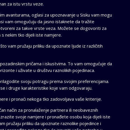
n za istu vrstu veze.
znim avanturama, oglasi za upoznavanje u Sisku vam mogu
asi vam omogućuju da jasno istaknete da tražite
otvoreni za takve vrste veza. Možete se dogovoriti za
 s nekim tko dijeli iste namjere.
to vam pružaju priliku da upoznate ljude iz različitih
a, pozadinskim pričama i iskustvima. To vam omogućuje da
izonte i uživate u društvu raznolikih pojedinaca.
rilagodite svoju potragu prema svojim preferencijama.
se i druge karakteristike koje vam odgovaraju.
tnere i pronaći nekoga tko zadovoljava vaše kriterije.
čan način za pronalaženje partnera ili neobaveznih
zrazite svoje namjere i pronađete osobu koja dijeli iste
 vam pružaju priliku da upoznate raznolike pojedince i