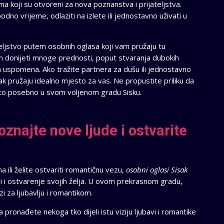
 koji su otvoreni za nova poznanstva i prijateljstva.
odno vrijeme, odlaziti na izlete ili jednostavno uživati u
teljstvo putem osobnih oglasa koji vam pružaju tu
 donijeti mnoge prednosti, poput stvaranja dubokih
nja uspomena. Ako tražite partnera za dušu ili jednostavno
k pružaju idealno mjesto za vas. Ne propustite priliku da
ešto posebno u svom voljenom gradu Sisku.
znajte nove ljude i ostvarite
 ili želite ostvariti romantičnu vezu,
osobni oglasi Sisak
i i ostvarenje svojih želja. U ovom prekrasnom gradu,
i za ljubavlju i romantikom.
ronađete nekoga tko dijeli istu viziju ljubavi i romantike