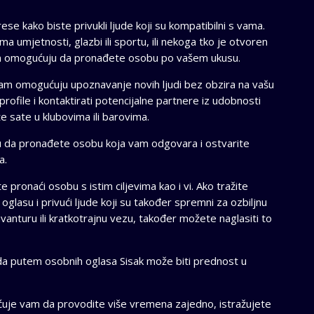
ese kako biste privukli ljude koji su kompatibilni s vama.
ema umjetnosti, glazbi ili sportu, ili nekoga tko je otvoren
vam omogućuju da pronađete osobu po vašem ukusu.
vam omogućuju upoznavanje novih ljudi bez obzira na vašu
ofile i kontaktirati potencijalne partnere iz udobnosti
e sate u klubovima ili barovima.
 da pronađete osobu koja vam odgovara i ostvarite
a.
ronaći osobu s istim ciljevima kao i vi. Ako tražite
oglasu i privući ljude koji su također spremni za ozbiljnu
anturu ili kratkotrajnu vezu, također možete naglasiti to
a putem osobnih oglasa Sisak može biti prednost u
ćuje vam da provodite više vremena zajedno, istražujete