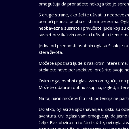
omogućuju da pronađete nekoga tko je sprema
S druge strane, ako želite uživati u neobave
pomoći pronaći osobu s istim interesima. Ogl
neobavezne susrete i privučete ljude koji su 
susret bez ikakvih obveza i uživati u trenucima
Jedna od prednosti osobnih oglasa Sisak je ta š
sfera života.
Možete upoznati ljude s različitim interesim
steknete nove perspektive, proširite svoje hor
Osim toga, osobni oglasi vam omogućuju da p
Možete odabrati dobnu skupinu, izgled, intere
Na taj način možete filtrirati potencijalne par
Ukratko, oglasi za upoznavanje u Sisku su odli
avantura. Ovi oglasi vam omogućuju da jasno i
želje. Bez obzira na to što tražite, ovi oglasi