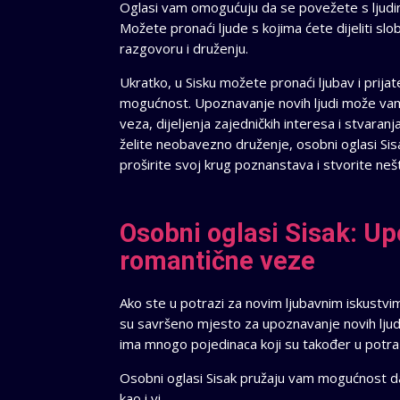
Oglasi vam omogućuju da se povežete s ljudima
Možete pronaći ljude s kojima ćete dijeliti slob
razgovoru i druženju.
Ukratko, u Sisku možete pronaći ljubav i prija
mogućnost. Upoznavanje novih ljudi može vam
veza, dijeljenja zajedničkih interesa i stvara
želite neobavezno druženje, osobni oglasi Sisa
proširite svoj krug poznanstava i stvorite n
Osobni oglasi Sisak: Upo
romantične veze
Ako ste u potrazi za novim ljubavnim iskustvima
su savršeno mjesto za upoznavanje novih ljud
ima mnogo pojedinaca koji su također u potraz
Osobni oglasi Sisak pružaju vam mogućnost da p
kao i vi.