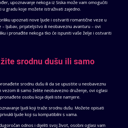
kođer, upoznavanje nekoga iz Siska može vam omogućiti
i u gradu koje možete istraživati zajedno.
iliku upoznati nove ljude i ostvariti romantične veze u
 – ljubav, prijateljstvo ili neobaveznu avanturu – ovi
liku i pronađite nekoga tko će ispuniti vaše želje i ostvariti
ažite srodnu dušu ili samo
ronađete srodnu dušu ili da se upustite u neobaveznu
m vezom ili samo želite neobavezno druženje, ovi oglasi
 pronađete osobu koja dijeli iste namjere.
znavanje ljudi koji traže srodnu dušu. Možete opisati
privukli ljude koji su kompatibilni s vama.
dugoročan odnos i dijeliti svoj život, osobni oglasi vam