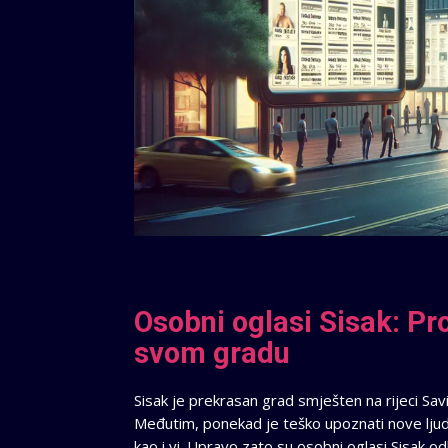
Osobni oglasi Sisak: Pro
svom gradu
Sisak je prekrasan grad smješten na rijeci Sa
Međutim, ponekad je teško upoznati nove ljude i 
kao i vi. Upravo zato su
osobni oglasi Sisak
odl