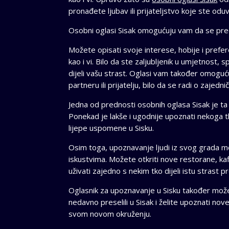
pronađete ljubav ili prijateljstvo koje ste oduvij
Osobni oglasi Sisak omogućuju vam da se pred
Možete opisati svoje interese, hobije i preferenc
kao i vi. Bilo da ste zaljubljenik u umjetnost, 
dijeli vašu strast. Oglasi vam također omoguć
partneru ili prijatelju, bilo da se radi o zajedn
Jedna od prednosti osobnih oglasa Sisak je t
Ponekad je lakše i ugodnije upoznati nekoga tk
lijepe uspomene u Sisku.
Osim toga, upoznavanje ljudi iz svog grada m
iskustvima. Možete otkriti nove restorane, kaf
uživati zajedno s nekim tko dijeli istu strast p
Oglasnik za upoznavanje u Sisku također može 
nedavno preselili u Sisak i želite upoznati no
svom novom okruženju.