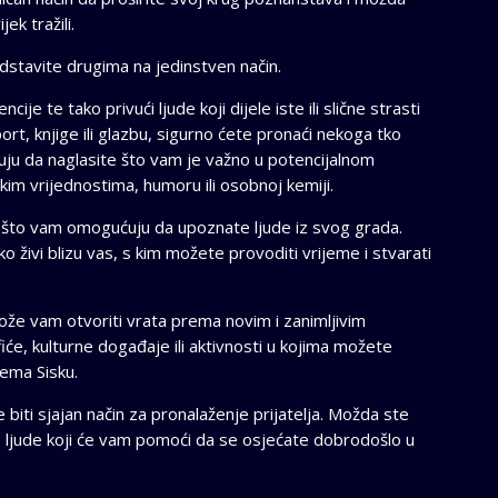
ek tražili.
stavite drugima na jedinstven način.
ije te tako privući ljude koji dijele iste ili slične strasti
sport, knjige ili glazbu, sigurno ćete pronaći nekoga tko
uju da naglasite što vam je važno u potencijalnom
ičkim vrijednostima, humoru ili osobnoj kemiji.
a što vam omogućuju da upoznate ljude iz svog grada.
o živi blizu vas, s kim možete provoditi vrijeme i stvarati
ože vam otvoriti vrata prema novim i zanimljivim
iće, kulturne događaje ili aktivnosti u kojima možete
rema Sisku.
biti sjajan način za pronalaženje prijatelja. Možda ste
ve ljude koji će vam pomoći da se osjećate dobrodošlo u