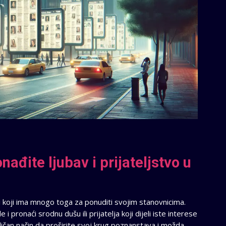
nađite ljubav i prijateljstvo u
vi koji ima mnogo toga za ponuditi svojim stanovnicima.
pronaći srodnu dušu ili prijatelja koji dijeli iste interese
ičan način da proširite svoj krug poznanstava i možda