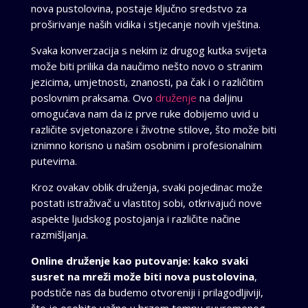
nova pustolovina, postaje ključno sredstvo za
proširivanje naših vidika i stjecanje novih vještina.
Svaka konverzacija s nekim iz drugog kutka svijeta
može biti prilika da naučimo nešto novo o stranim
jezicima, umjetnosti, znanosti, pa čak i o različitim
poslovnim praksama. Ovo
druženje
na daljinu
omogućava nam da iz prve ruke dobijemo uvid u
različite svjetonazore i životne stilove, što može biti
iznimno korisno u našim osobnim i profesionalnim
putevima.
Kroz ovakav oblik druženja, svaki pojedinac može
postati istraživač u vlastitoj sobi, otkrivajući nove
aspekte ljudskog postojanja i različite načine
razmišljanja.
Online druženje kao putovanje: kako svaki
susret na mreži može biti nova pustolovina
,
podstiče nas da budemo otvoreniji i prilagodljiviji,
što je osobito važno u brzom tempu suvremenog