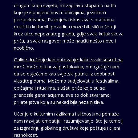
drugom kraju svijeta, mi zapravo stupamo na tlo
koje je ispunjeno novim običajima, jezicima i
perspektivama. Razmjena iskustava s osobama
različitih kulturnih pozadina može biti slična šetnji
kroz ulice nepoznatog grada, gdje svaki kutak skriva
priču, a svaki razgovor može naučiti nešto novo i
neobično.
Online druženje kao putovanje: kako svaki susret na
mreži može biti nova pustolovina
, omogućuje nam
da se osjećamo kao svjetski putnici iz udobnosti
vlastitog doma. Možemo sudjelovati u festivalima,
običajima i ritualima, slušati priče koje su se
prenosile generacijama, sve to dok stvaramo
prijateljstva koja su nekad bila nezamisliva.
Učenje o kulturnim razlikama i sličnostima pomaže
nam razvijati empatiju i razumijevanje, što je temelj
za izgradnju globalnog društva koje poštuje i cijeni
raznolikost.