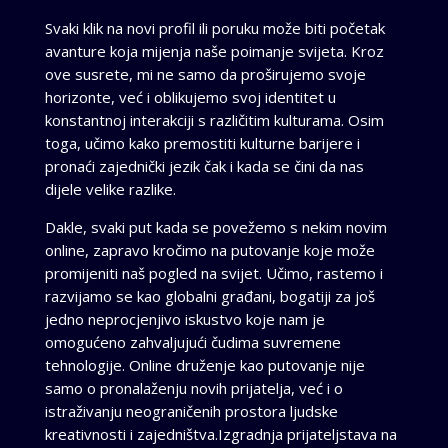
Svaki klik na novi profil ili poruku može biti početak
avanture koja mijenja naše poimanje svijeta. Kroz
ove susrete, mi ne samo da proširujemo svoje
horizonte, već i oblikujemo svoj identitet u
konstantnoj interakciji s različitim kulturama. Osim
toga, učimo kako premostiti kulturne barijere i
pronaći zajednički jezik čak i kada se čini da nas
dijele velike razlike.
Dakle, svaki put kada se povežemo s nekim novim
online, zapravo kročimo na putovanje koje može
promijeniti naš pogled na svijet. Učimo, rastemo i
razvijamo se kao globalni građani, bogatiji za još
jedno neprocjenjivo iskustvo koje nam je
omogućeno zahvaljujući čudima suvremene
tehnologije. Online druženje kao putovanje nije
samo o pronalaženju novih prijatelja, već i o
istraživanju neograničenih prostora ljudske
kreativnosti i zajedništva.Izgradnja prijateljstava na