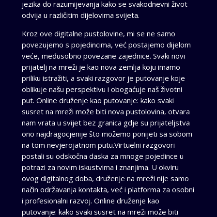
jezika do razumijevanja kako se svakodnevni život
odvija u različitim dijelovima svijeta.
Kroz ove digitalne pustolovine, mi se ne samo
povezujemo s pojedincima, već postajemo dijelom
veće, međusobno povezane zajednice. Svaki novi
prijatelj na mreži je kao nova zemlja koju imamo
priliku istražiti, a svaki razgovor je putovanje koje
oblikuje našu perspektivu i obogaćuje naš životni
put. Online druženje kao putovanje: kako svaki
susret na mreži može biti nova pustolovina, otvara
nam vrata u svijet bez granica gdje su prijateljstva
ono najdragocjenije što možemo ponijeti sa sobom
na tom nevjerojatnom putu.Virtuelni razgovori
postali su odskočna daska za mnoge pojedince u
potrazi za novim iskustvima i znanjima. U okviru
ovog digitalnog doba, druženje na mreži nije samo
način održavanja kontakta, već i platforma za osobni
i profesionalni razvoj. Online druženje kao
putovanje: kako svaki susret na mreži može biti