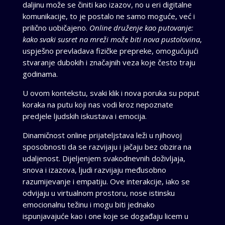
daljinu može se činiti kao izazov, no u eri digitalne
komunikacije, to je postalo ne samo moguće, već i
prilično uobičajeno.
Online druženje kao putovanje:
kako svaki susret na mreži može biti nova pustolovina
,
uspješno prevladava fizičke prepreke, omogućujući
stvaranje dubokih i značajnih veza koje često traju
godinama.
U ovom kontekstu, svaki klik i nova poruka su poput
koraka na putu koji nas vodi kroz nepoznate
predjele ljudskih iskustava i emocija.
Dinamičnost online prijateljstava leži u njihovoj
sposobnosti da se razvijaju i jačaju bez obzira na
udaljenost. Dijeljenjem svakodnevnih doživljaja,
snova i izazova, ljudi razvijaju međusobno
razumijevanje i empatiju. Ove interakcije, iako se
odvijaju u virtualnom prostoru, nose istinsku
emocionalnu težinu i mogu biti jednako
ispunjavajuće kao i one koje se događaju licem u