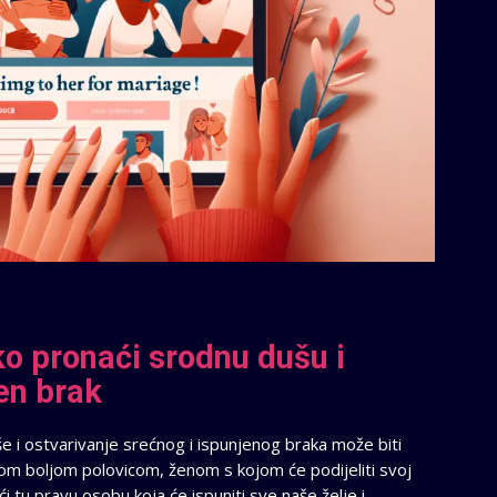
ko pronaći srodnu dušu i
jen brak
e i ostvarivanje srećnog i ispunjenog braka može biti
jom boljom polovicom, ženom s kojom će podijeliti svoj
ći tu pravu osobu koja će ispuniti sve naše želje i