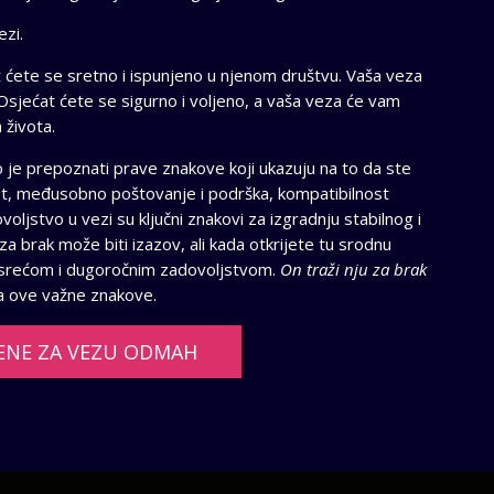
ezi.
ćete se sretno i ispunjeno u njenom društvu. Vaša veza
. Osjećat ćete se sigurno i voljeno, a vaša veza će vam
 života.
o je prepoznati prave znakove koji ukazuju na to da ste
t, međusobno poštovanje i podrška, kompatibilnost
voljstvo u vezi su ključni znakovi za izgradnju stabilnog i
 brak može biti izazov, ali kada otkrijete tu srodnu
u, srećom i dugoročnim zadovoljstvom.
On traži nju za brak
a ove važne znakove.
ENE ZA VEZU ODMAH