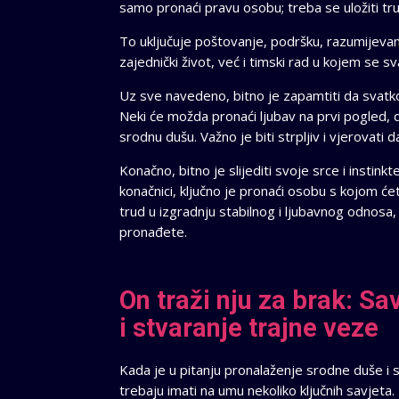
samo pronaći pravu osobu; treba se uložiti tr
To uključuje poštovanje, podršku, razumijeva
zajednički život, već i timski rad u kojem se 
Uz sve navedeno, bitno je zapamtiti da svatko
Neki će možda pronaći ljubav na prvi pogled, d
srodnu dušu. Važno je biti strpljiv i vjerovati
Konačno, bitno je slijediti svoje srce i instinkt
konačnici, ključno je pronaći osobu s kojom ćete
trud u izgradnju stabilnog i ljubavnog odnosa,
pronađete.
On traži nju za brak: S
i stvaranje trajne veze
Kada je u pitanju pronalaženje srodne duše i s
trebaju imati na umu nekoliko ključnih savjeta