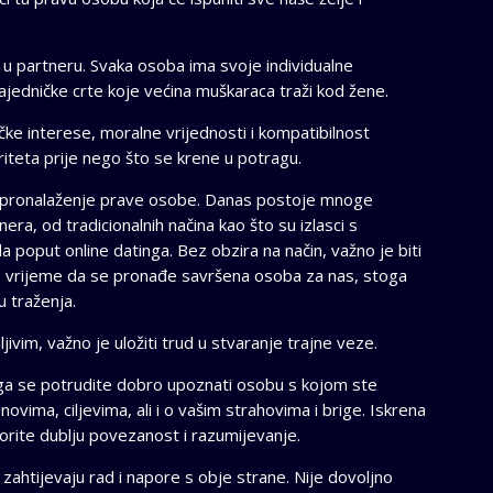
 u partneru. Svaka osoba ima svoje individualne
zajedničke crte koje većina muškaraca traži kod žene.
ničke interese, moralne vrijednosti i kompatibilnost
ioriteta prije nego što se krene u potragu.
k – pronalaženje prave osobe. Danas postoje mnoge
ra, od tradicionalnih načina kao što su izlasci s
 poput online datinga. Bez obzira na način, važno je biti
bno vrijeme da se pronađe savršena osoba za nas, stoga
u traženja.
vim, važno je uložiti trud u stvaranje trajne veze.
oga se potrudite dobro upoznati osobu s kojom ste
ovima, ciljevima, ali i o vašim strahovima i brige. Iskrena
orite dublju povezanost i razumijevanje.
 zahtijevaju rad i napore s obje strane. Nije dovoljno