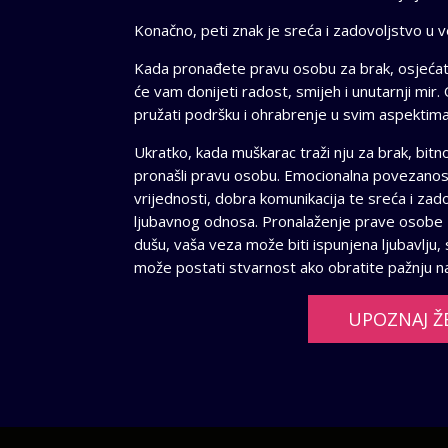
Konačno, peti znak je sreća i zadovoljstvo u v
Kada pronađete pravu osobu za brak, osjećat 
će vam donijeti radost, smijeh i unutarnji mir
pružati podršku i ohrabrenje u svim aspektima
Ukratko, kada muškarac traži nju za brak, bitn
pronašli pravu osobu. Emocionalna povezanos
vrijednosti, dobra komunikacija te sreća i zado
ljubavnog odnosa. Pronalaženje prave osobe za
dušu, vaša veza može biti ispunjena ljubavlj
može postati stvarnost ako obratite pažnju n
UPOZNAJ Ž