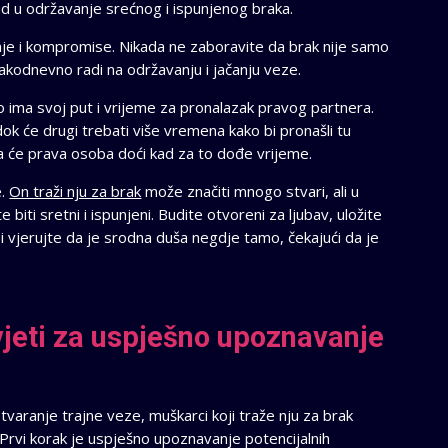
ud u održavanje srećnog i ispunjenog braka.
nje i kompromise. Nikada ne zaboravite da brak nije samo
svakodnevno radi na održavanju i jačanju veze.
 ima svoj put i vrijeme za pronalazak pravog partnera.
ok će drugi trebati više vremena kako bi pronašli tu
 da će prava osoba doći kad za to dođe vrijeme.
e.
On traži nju za brak
može značiti mnogo stvari, ali u
 biti sretni i ispunjeni. Budite otvoreni za ljubav, uložite
 i vjerujte da je srodna duša negdje tamo, čekajući da je
avjeti za uspješno upoznavanje
tvaranje trajne veze, muškarci koji traže nju za brak
. Prvi korak je uspješno upoznavanje potencijalnih