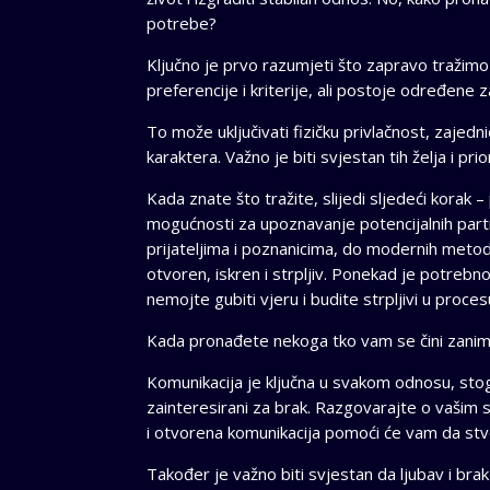
potrebe?
Ključno je prvo razumjeti što zapravo tražimo
preferencije i kriterije, ali postoje određene 
To može uključivati ​​fizičku privlačnost, zajed
karaktera. Važno je biti svjestan tih želja i pr
Kada znate što tražite, slijedi sljedeći kora
mogućnosti za upoznavanje potencijalnih partne
prijateljima i poznanicima, do modernih metoda
otvoren, iskren i strpljiv. Ponekad je potre
nemojte gubiti vjeru i budite strpljivi u proces
Kada pronađete nekoga tko vam se čini zanimlji
Komunikacija je ključna u svakom odnosu, st
zainteresirani za brak. Razgovarajte o vašim sn
i otvorena komunikacija pomoći će vam da stv
Također je važno biti svjestan da ljubav i brak