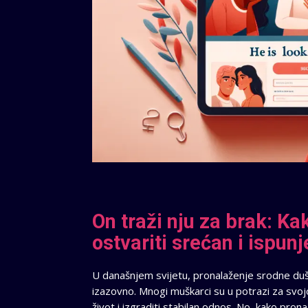
On traži nju za brak: Ka
ostvariti srećan i ispun
U današnjem svijetu, pronalaženje srodne duš
izazovno. Mnogi muškarci su u potrazi za svo
život i izgraditi stabilan odnos. No, kako prona