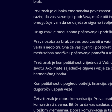
brak.
Prvi znak je duboka emocionalna povezanost.
razini, da vas razumije i podržava, može biti
omogućuje vam da se osjećate sigurno i voljeno
Drugi znak je međusobno poštovanje i podršk
Prava osoba za brak će vas podržavati u vašim 
veliki ili neobični. Ona će vas cijeniti i poštova
međusobna podrška i poštovanje pomažu u izg
Treći znak je kompatibilnost vrijednosti. Važno
životu. Ako imate zajedničke ciljeve i vizije z
harmoničnog braka.
Kompatibilnost u pogledu obitelji, financija, v
dugoročni uspjeh veze.
Četvrti znak je dobra komunikacija. Prava oso
komunicirati s vama. Bit će tu da vas sasluša, d
u teškim vremenima. Dobra komunikacija je tem