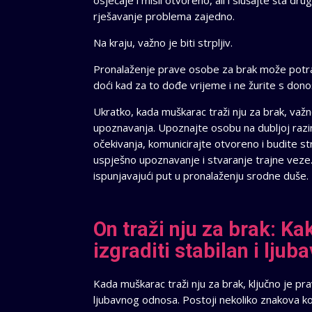
osjećaje i misli otvoreno, ali i slušajte šta d
rješavanje problema zajedno.
Na kraju, važno je biti strpljiv.
Pronalaženje prave osobe za brak može potraj
doći kad za to dođe vrijeme i ne žurite s don
Ukratko, kada muškarac traži nju za brak, važno
upoznavanja. Upoznajte osobu na dubljoj razini
očekivanja, komunicirajte otvoreno i budite st
uspješno upoznavanje i stvaranje trajne veze
ispunjavajući put u pronalaženju srodne duše.
On traži nju za brak: K
izgraditi stabilan i ljub
Kada muškarac traži nju za brak, ključno je pr
ljubavnog odnosa. Postoji nekoliko znakova koj