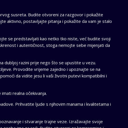
 prvog susreta. Budite otvoreni za razgovor i pokažite
te aktivno, postavljajte pitanja i pokažite da vam je stalo
ojte se predstavljati kao netko tko niste, već budite svoji
iskrenost i autentičnost, stoga nemojte sebe mijenjati da
 dubljoj razini prije nego što se upustite u vezu.
i ciljeve. Provodite vrijeme zajedno i upoznajte se na
pomoći da vidite jesu li vaši životni putevi kompatibilni i
 imati realna očekivanja.
padove. Prihvatite ljude s njihovim manama i kvalitetama i
poznavanje i stvaranje trajne veze. Izražavajte svoje