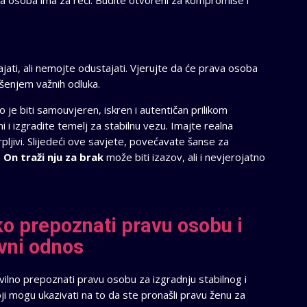
ruga osoba ima za reći. Budite otvoreni za kompromise i
ati, ali nemojte odustajati. Vjerujte da će prava osoba
ošenjem važnih odluka.
 je biti samouvjeren, iskren i autentičan prilikom
 i izgradite temelj za stabilnu vezu. Imajte realna
rpljivi. Slijedeći ove savjete, povećavate šanse za
.
On traži nju za brak
može biti izazov, ali i nevjerojatno
ako prepoznati pravu osobu i
avni odnos
avilno prepoznati pravu osobu za izgradnju stabilnog i
i mogu ukazivati ​​na to da ste pronašli pravu ženu za