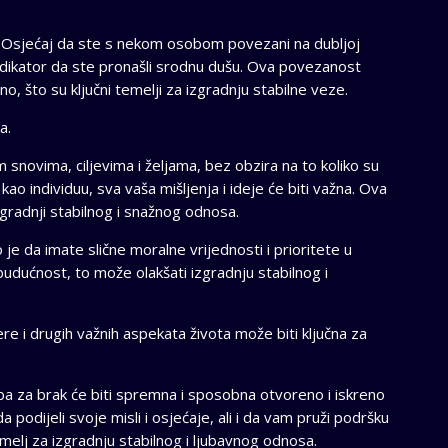
 Osjećaj da ste s nekom osobom povezani na dubljoj
 indikator da ste pronašli srodnu dušu. Ova povezanost
, što su ključni temelji za izgradnju stabilne veze.
a.
snovima, ciljevima i željama, bez obzira na to koliko su
ti kao individuu, sva vaša mišljenja i ideje će biti važna. Ova
radnji stabilnog i snažnog odnosa.
 je da imate slične moralne vrijednosti i prioritete u
a budućnost, to može olakšati izgradnju stabilnog i
jere i drugih važnih aspekata života može biti ključna za
ba za brak će biti spremna i sposobna otvoreno i iskreno
a podijeli svoje misli i osjećaje, ali i da vam pruži podršku
elj za izgradnju stabilnog i ljubavnog odnosa.