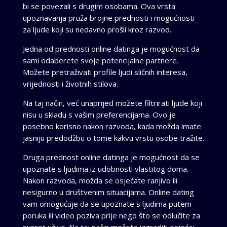
bi se povezali s drugim osobama. Ova vrsta
upoznavanja pruža brojne prednosti i mogućnosti
za ljude koji su nedavno prošli kroz razvod.
Jedna od prednosti online datinga je mogućnost da
sami odaberete svoje potencijalne partnere.
Možete pretraživati profile ljudi sličnih interesa,
vrijednosti i životnih stilova.
Na taj način, već unaprijed možete filtrirati ljude koji
nisu u skladu s vašim preferencijama. Ovo je
posebno korisno nakon razvoda, kada možda imate
jasniju predodžbu o tome kakvu vrstu osobe tražite.
Druga prednost online datinga je mogućnost da se
upoznate s ljudima iz udobnosti vlastitog doma.
Nakon razvoda, možda se osjećate ranjivo ili
nesigurno u društvenim situacijama. Online dating
vam omogućuje da se upoznate s ljudima putem
poruka ili video poziva prije nego što se odlučite za
susret uživo. Na taj način možete izgraditi osjećaj