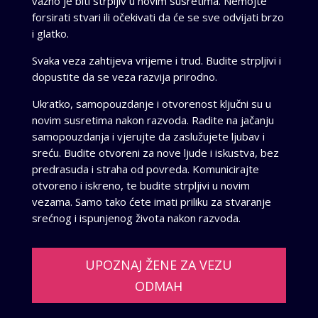
važno je biti strpljiv u novim susretima. Nemojte
forsirati stvari ili očekivati da će se sve odvijati brzo
i glatko.
Svaka veza zahtijeva vrijeme i trud. Budite strpljivi i
dopustite da se veza razvija prirodno.
Ukratko, samopouzdanje i otvorenost ključni su u
novim susretima nakon razvoda. Radite na jačanju
samopouzdanja i vjerujte da zaslužujete ljubav i
sreću. Budite otvoreni za nove ljude i iskustva, bez
predrasuda i straha od povreda. Komunicirajte
otvoreno i iskreno, te budite strpljivi u novim
vezama. Samo tako ćete imati priliku za stvaranje
srećnog i ispunjenog života nakon razvoda.
UPOZNAJ ŽENE ZA VEZU
ODMAH