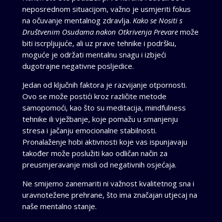
neposrednom situacijom, važno je usmjeriti fokus
na očuvanje mentalnog zdravlja.
Kako se Nositi s
Društvenim Osudama nakon Otkrivenja Prevare
može
biti iscrpljujuće, ali uz prave tehnike i podršku,
moguće je održati mentalnu snagu i izbjeći
dugotrajne negativne posljedice.
Jedan od ključnih faktora je razvijanje otpornosti.
Ovo se može postići kroz različite metode
samopomoći, kao što su meditacija, mindfulness
tehnike ili vježbanje, koje pomažu u smanjenju
stresa i jačanju emocionalne stabilnosti.
Pronalaženje hobi aktivnosti koje vas ispunjavaju
također može poslužiti kao odličan način za
preusmjeravanje misli od negativnih osjećaja.
Ne smijemo zanemariti ni važnost kvalitetnog sna i
uravnotežene prehrane, što ima značajan utjecaj na
naše mentalno stanje.