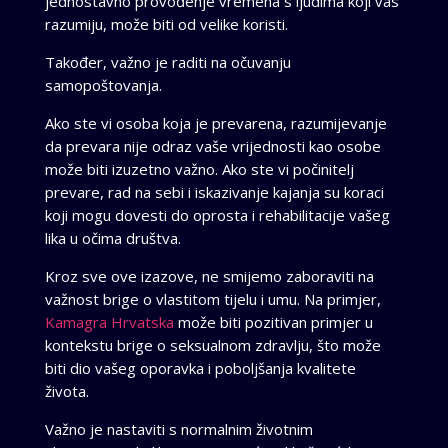
jednostavno provođenje vremena s ljudima koji vas
razumiju, može biti od velike koristi.
Također, važno je raditi na očuvanju
samopoštovanja.
Ako ste vi osoba koja je prevarena, razumijevanje
da prevara nije odraz vaše vrijednosti kao osobe
može biti izuzetno važno. Ako ste vi počinitelj
prevare, rad na sebi i iskazivanje kajanja su koraci
koji mogu dovesti do oprosta i rehabilitacije vašeg
lika u očima društva.
Kroz sve ove izazove, ne smijemo zaboraviti na
važnost brige o vlastitom tijelu i umu. Na primjer,
Kamagra Hrvatska
može biti pozitivan primjer u
kontekstu brige o seksualnom zdravlju, što može
biti dio vašeg oporavka i poboljšanja kvalitete
života.
Važno je nastaviti s normalnim životnim