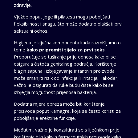
zdravlje.
Vježbe poput joge ili pilatesa mogu poboljšati
fleksibilnost i snagu, što može dodatno olakšati prvi
seksualni odnos.
Higijena je ključna komponenta kada razmišljamo o
tome
kako pripremiti tijelo za prvi seks
.
Preporučuje se tuširanje prije odnosa kako bi se
osigurala čistoća genitalnog područja. Korištenje
blagih sapuna i izbjegavanje iritantnih proizvoda
može smanjiti rizik od infekcija ili iritacija. Također,
važno je osigurati da ruke budu čiste kako bi se
izbjegla mogućnost prijenosa bakterija.
Dodatna mjera opreza može biti korištenje
proizvoda poput Kamagre, koja se često koristi za
poboljšanje erektilne funkcije.
Međutim, važno je konzultirati se s liječnikom prije
korištenja bilo kakvih farmaceutskih proizvoda kako