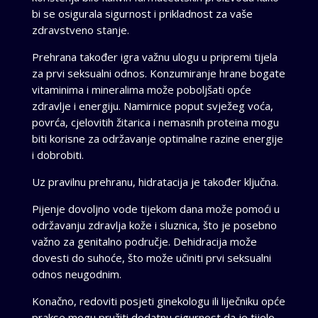
bi se osigurala sigurnost i prikladnost za vaše
zdravstveno stanje.
Prehrana također igra važnu ulogu u pripremi tijela
za prvi seksualni odnos. Konzumiranje hrane bogate
vitaminima i mineralima može poboljšati opće
zdravlje i energiju. Namirnice poput svježeg voća,
povrća, cjelovitih žitarica i nemasnih proteina mogu
biti korisne za održavanje optimalne razine energije
i dobrobiti.
Uz pravilnu prehranu, hidratacija je također ključna.
Pijenje dovoljno vode tijekom dana može pomoći u
održavanju zdravlja kože i sluznica, što je posebno
važno za genitalno područje. Dehidracija može
dovesti do suhoće, što može učiniti prvi seksualni
odnos neugodnim.
Konačno, redoviti posjeti ginekologu ili liječniku opće
prakse mogu pružiti dodatnu sigurnost da je tijelo