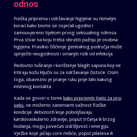
odnos
Fizička priprema i održavanje higijene su temeljni
koraci kako bismo se osjećali ugodno i
samouvjereno tijekom prvog seksualnog odnosa.
Prva stvar na koju treba obratiti pažnju je osobna
higijena. Pravilno čišćenje genitalnog područja može
spriječiti neugodnosti i smanjiti rizik od infekcija.
Redovito tuširanje i korištenje blagih sapuna koji ne
iritiraju kožu ključni su za održavanje čistoće. Osim
toga, obavezno je pranje ruku prije bilo kakvog
intimnog kontakta.
Kada se govori o tome
kako pripremiti tijelo za prvi
seks
, ne možemo zanemariti važnost fizičke
kondicije. Aktivnosti koje poboljšavaju
kardiovaskularno zdravlje, poput trčanja ili brzog
hodanja, mogu povećati izdržljivost i energiju.
Vježbe koje jačaju core mišiće, poput pilatesa ili