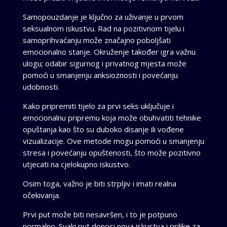
Samopouzdanje je ključno za uživanje u prvom
seksualnom iskustvu. Rad na pozitivnom tijelu i
samoprihvaćanju može značajno poboljšati
emocionalno stanje. Okruženje također igra važnu
ulogu; odabir sigurnog i privatnog mjesta može
pomoći u smanjenju anksioznosti i povećanju
udobnosti.
Kako pripremiti tijelo za prvi seks uključuje i
emocionalnu pripremu koja može obuhvatiti tehnike
opuštanja kao što su duboko disanje ili vođene
vizualizacije. Ove metode mogu pomoći u smanjenju
stresa i povećanju opuštenosti, što može pozitivno
utjecati na cjelokupno iskustvo.
Osim toga, važno je biti strpljiv i imati realna
očekivanja.
Prvi put može biti nesavršen, i to je potpuno
normalno. Svaki put donosi nova iskustva i prilike za