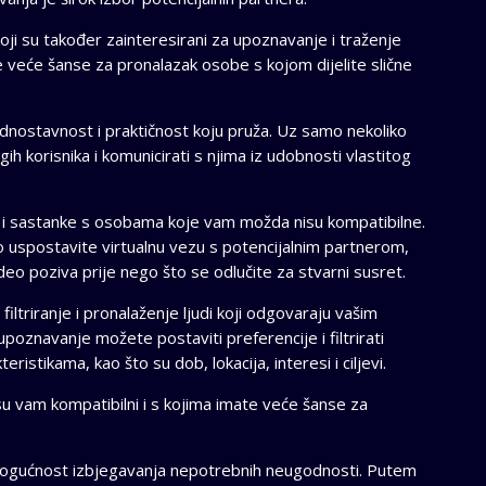
koji su također zainteresirani za upoznavanje i traženje
 veće šanse za pronalazak osobe s kojom dijelite slične
dnostavnost i praktičnost koju pruža. Uz samo nekoliko
ih korisnika i komunicirati s njima iz udobnosti vlastitog
ke i sastanke s osobama koje vam možda nisu kompatibilne.
uspostavite virtualnu vezu s potencijalnim partnerom,
eo poziva prije nego što se odlučite za stvarni susret.
iltriranje i pronalaženje ljudi koji odgovaraju vašim
 upoznavanje možete postaviti preferencije i filtrirati
stikama, kao što su dob, lokacija, interesi i ciljevi.
 vam kompatibilni i s kojima imate veće šanse za
mogućnost izbjegavanja nepotrebnih neugodnosti. Putem