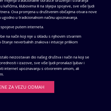
 mijenja tradicionalne obrasce druženja i stvaranja
afićima, klubovima ili na slijepa spojeve, sve više ljudi
partnera. Ova promjena u društvenim običajima otvara nove
u ugodno u tradicionalnom načinu upoznavanja.
e spojeve putem interneta.
 sebe na način koji nije u skladu s njihovim stvarnim
itanje neverbalnih znakova i intuicije prilikom
alo neizostavan dio našeg društva i način na koji se
ednosti i izazove, sve više ljudi pronalazi ljubav i
iti internet upoznavanju s otvorenim umom, ali
um.
ENE ZA VEZU ODMAH