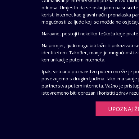
Odmahivanje internetskom poznanstvu također
odnosa. Umjesto da se oslanjamo na susrete u k
koristi internet kao glavni način pronalaska 
mogućnosti za ljude koji se možda ne osjećaj
Naravno, postoji i nekoliko teškoća koje prat
Na primjer, ljudi mogu biti lažni ili prikazivati
identitetom. Također, manje je mogućnosti za č
komunikacije putem interneta.
Ipak, virtuano poznanstvo putem mreže je post
povezujemo s drugim ljudima. Iako ima svoje pr
partnerstva putem interneta. Važno je pristup
istovremeno biti oprezan i koristiti zdrav raz
UPOZNAJ Ž