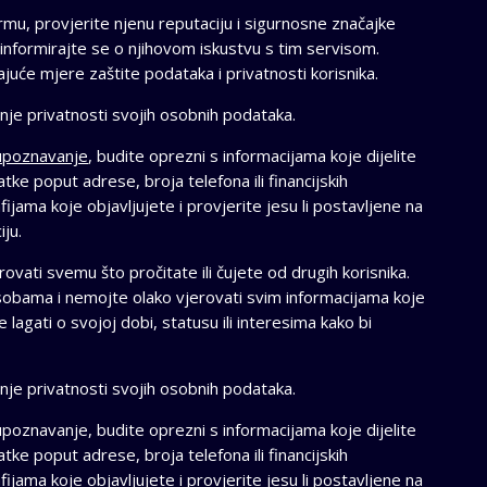
rmu, provjerite njenu reputaciju i sigurnosne značajke
i informirajte se o njihovom iskustvu s tim servisom.
juće mjere zaštite podataka i privatnosti korisnika.
nje privatnosti svojih osobnih podataka.
 upoznavanje
, budite oprezni s informacijama koje dijelite
atke poput adrese, broja telefona ili financijskih
ijama koje objavljujete i provjerite jesu li postavljene na
iju.
ovati svemu što pročitate ili čujete od drugih korisnika.
obama i nemojte olako vjerovati svim informacijama koje
agati o svojoj dobi, statusu ili interesima kako bi
nje privatnosti svojih osobnih podataka.
upoznavanje, budite oprezni s informacijama koje dijelite
atke poput adrese, broja telefona ili financijskih
ijama koje objavljujete i provjerite jesu li postavljene na