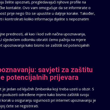
u želite upoznati, pregledavajući njihove profile na
ičke kontakte. Ovo vam omogućuje da se informirate o
čnost prije nego što se upustite u daljnje korake. Također,
 kontrolirati koliko informacija dijelite s nepoznatim
e prednosti, ali kao i kod svih načina upoznavanja,
ti. U sljedećem odlomku obratit ćemo pažnju na mjere
et upoznavanja kako bismo se zaštitili od potencijalnih
poznavanju: savjeti za zaštitu
je potencijalnih prijevara
 je jedan od ključnih čimbenika koji treba uzeti u obzir. S
je poduzeti određene mjere kako bismo zaštitili svoju
vi korak u osiguranju sigurnosti pri internet upoznavanju je
ojoj ćete se registrirati.