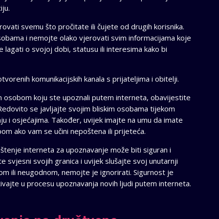
iju.
ovati svemu što pročitate ili čujete od drugih korisnika.
obama i nemojte olako vjerovati svim informacijama koje
agati o svojoj dobi, statusu ili interesima kako bi
renih komunikacijskih kanala s prijateljima i obitelji.
m osobom koju ste upoznali putem interneta, obavijestite
Redovito se javljajte svojim bliskim osobama tijekom
nju i osjećajima. Također, uvijek imajte na umu da imate
om ako vam se učini nepoštena ili prijeteća.
štenje interneta za upoznavanje može biti siguran i
 svjesni svojih granica i uvijek slušajte svoj unutarnji
vom ili neugodnom, nemojte je ignorirati. Sigurnost je
živajte u procesu upoznavanja novih ljudi putem interneta.