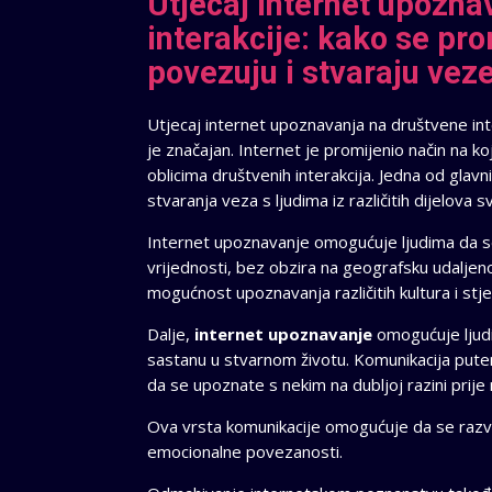
Utjecaj internet upozna
interakcije: kako se pro
povezuju i stvaraju vez
Utjecaj internet upoznavanja na društvene inte
je značajan. Internet je promijenio način na koj
oblicima društvenih interakcija. Jedna od glav
stvaranja veza s ljudima iz različitih dijelova sv
Internet upoznavanje omogućuje ljudima da se p
vrijednosti, bez obzira na geografsku udaljeno
mogućnost upoznavanja različitih kultura i stje
Dalje,
internet upoznavanje
omogućuje ljud
sastanu u stvarnom životu. Komunikacija put
da se upoznate s nekim na dubljoj razini prije
Ova vrsta komunikacije omogućuje da se razvij
emocionalne povezanosti.