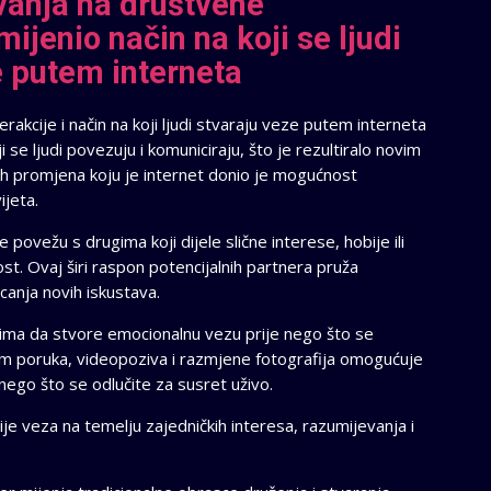
vanja na društvene
mijenio način na koji se ljudi
e putem interneta
rakcije i način na koji ljudi stvaraju veze putem interneta
i se ljudi povezuju i komuniciraju, što je rezultiralo novim
nih promjena koju je internet donio je mogućnost
ijeta.
ovežu s drugima koji dijele slične interese, hobije ili
st. Ovaj širi raspon potencijalnih partnera pruža
canja novih iskustava.
ima da stvore emocionalnu vezu prije nego što se
em poruka, videopoziva i razmjene fotografija omogućuje
 nego što se odlučite za susret uživo.
e veza na temelju zajedničkih interesa, razumijevanja i