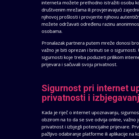
interneta možete prethodno istražiti osobu koj
društvenim mrežama ili provjeravajući zajedn
njihovoj prošlosti i provjerite njihovu autenti
možete održavati određenu razinu anonimnosti i
osobama.
Pronalazak partnera putem mreže donosi brojn
važno je biti oprezan i brinuti se o sigurnos
sigurnosti koje treba poduzeti prilikom intern
prijevara i sačuvali svoju privatnost.
Sigurnost pri internet u
privatnosti i izbjegavan
Kada je riječ o internet upoznavanju, sigurnost
obzirom na to da se sve odvija online, važno 
privatnost i izbjegli potencijalne prijevare. Pr
pažljivo odabiranje platforme ili aplikacije na k