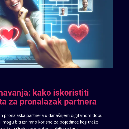
avanja: kako iskoristiti
ta za pronalazak partnera
in pronalaska partnera u današnjem digitalnom dobu.
mogu biti iznimno korisne za pojedince koji traže
nja je širok izbor potencijalnih partnera.