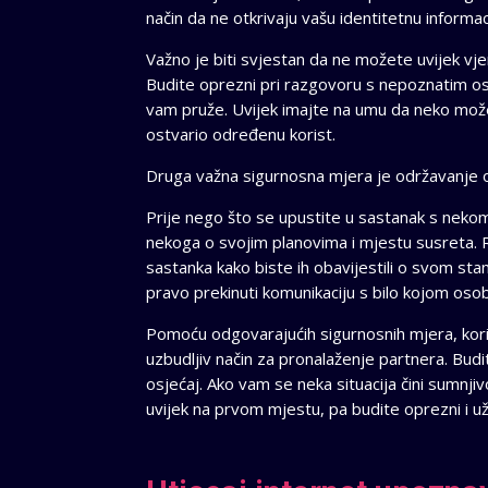
način da ne otkrivaju vašu identitetnu informac
Važno je biti svjestan da ne možete uvijek vjer
Budite oprezni pri razgovoru s nepoznatim os
vam pruže. Uvijek imajte na umu da neko može l
ostvario određenu korist.
Druga važna sigurnosna mjera je održavanje otvo
Prije nego što se upustite u sastanak s neko
nekoga o svojim planovima i mjestu susreta. 
sastanka kako biste ih obavijestili o svom sta
pravo prekinuti komunikaciju s bilo kojom osob
Pomoću odgovarajućih sigurnosnih mjera, kori
uzbudljiv način za pronalaženje partnera. Budite
osjećaj. Ako vam se neka situacija čini sumnji
uvijek na prvom mjestu, pa budite oprezni i u