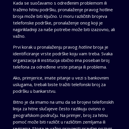
Kada se suočavamo s određenim problemom ili
tražimo hitnu podršku, pronalaženje pravog hotline
broja može biti ključno. U moru različitih brojeva
telefonske podrške, pronalaženje onog koji je
najprikladniji za naše potrebe može biti izazovno, ali
važno.
Prvi korak u pronalaženju pravog
hotline
broja je
identificiranje vrste podrške koju vam treba. Svaka
organizacija ili institucija obično ima poseban broj
telefona za određene vrste pitanja ili problema.
Ako, primjerice, imate pitanje u vezi s bankovnim
uslugama, trebali biste tražiti telefonski broj za
podršku u bankarstvu.
Bitno je da imamo na umu da se brojevi telefonskih
linija za hitne slučajeve često razlikuju ovisno o
geografskom području. Na primjer, broj za hitnu
pomoć može biti različit u različitim zemljama ili
regijama. Stoga je važno provjeriti pravilan pozivni