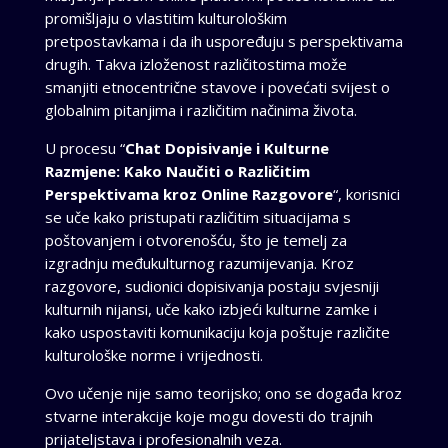
promišljaju o vlastitim kulturološkim
pretpostavkama i da ih uspoređuju s perspektivama
drugih. Takva izloženost različitostima može
smanjiti etnocentrične stavove i povećati svijest o
globalnim pitanjima i različitim načinima života.
U procesu “
Chat Dopisivanje i Kulturne
Razmjene: Kako Naučiti o Različitim
Perspektivama kroz Online Razgovore
“, korisnici
se uče kako pristupati različitim situacijama s
poštovanjem i otvorenošću, što je temelj za
izgradnju međukulturnog razumijevanja. Kroz
razgovore, sudionici dopisivanja postaju svjesniji
kulturnih nijansi, uče kako izbjeći kulturne zamke i
kako uspostaviti komunikaciju koja poštuje različite
kulturološke norme i vrijednosti.
Ovo učenje nije samo teorijsko; ono se događa kroz
stvarne interakcije koje mogu dovesti do trajnih
prijateljstava i profesionalnih veza.