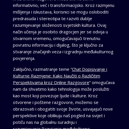
informativno, već i transformacijsko. Kroz razmjenu
mišljenja i iskustava, korisnici se mogu osloboditi
predrasuda i stereotipa te razviti dublje
razumijevanje složenosti svjetskih kultura. Ovaj
način učenja je osobito dragocjen jer se odvija u
stvarnom vremenu, omogućavajući trenutnu
povratnu informaciju i dijalog, što je ključno za
stvaranje značajnih veza i izgradnju međukulturnog
povjerenja.
Zaključno, razmatranje teme “
Chat Dopisivanje i
Kulturne Razmjene: Kako Naučiti o Različitim
Perspektivama kroz Online Razgovore
” omogućava
nam da shvatimo kako tehnologija može poslužiti
kao most koji povezuje ljude i kulture. Kroz
otvorene i poštene razgovore, možemo se
obrazovati i obogatiti svoje živote, usvajajući nove
perspektive koje oblikuju naš pogled na svijet i
potiču nas na globalnu suradnju i
razumijevanje.Razvijanje međukulturne