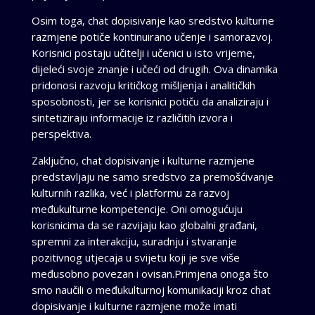
Osim toga, chat dopisivanje kao sredstvo kulturne
razmjene potiče kontinuirano učenje i samorazvoj.
Korisnici postaju učitelji i učenici u isto vrijeme,
dijeleći svoje znanje i učeći od drugih. Ova dinamika
pridonosi razvoju kritičkog mišljenja i analitičkih
sposobnosti, jer se korisnici potiču da analiziraju i
sintetiziraju informacije iz različitih izvora i
perspektiva.
Zaključno, chat dopisivanje i kulturne razmjene
predstavljaju ne samo sredstvo za premošćivanje
kulturnih razlika, već i platformu za razvoj
međukulturne kompetencije. Oni omogućuju
korisnicima da se razvijaju kao globalni građani,
spremni za interakciju, suradnju i stvaranje
pozitivnog utjecaja u svijetu koji je sve više
međusobno povezan i ovisan.Primjena onoga što
smo naučili o međukulturnoj komunikaciji kroz chat
dopisivanje i kulturne razmjene može imati