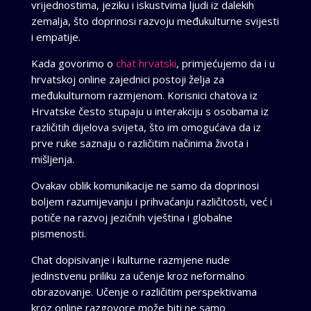
vrijednostima, jeziku i iskustvima ljudi iz dalekih
zemalja, što doprinosi razvoju međukulturne svijesti
i empatije.
Kada govorimo o
chat hrvatski
, primjećujemo da i u
hrvatskoj online zajednici postoji želja za
međukulturnom razmjenom. Korisnici chatova iz
Hrvatske često stupaju u interakciju s osobama iz
različitih dijelova svijeta, što im omogućava da iz
prve ruke saznaju o različitim načinima života i
mišljenja.
Ovakav oblik komunikacije ne samo da doprinosi
boljem razumijevanju i prihvaćanju različitosti, već i
potiče na razvoj jezičnih vještina i globalne
pismenosti.
Chat dopisivanje i kulturne razmjene nude
jedinstvenu priliku za učenje kroz neformalno
obrazovanje. Učenje o različitim perspektivama
kroz online razgovore može biti ne samo