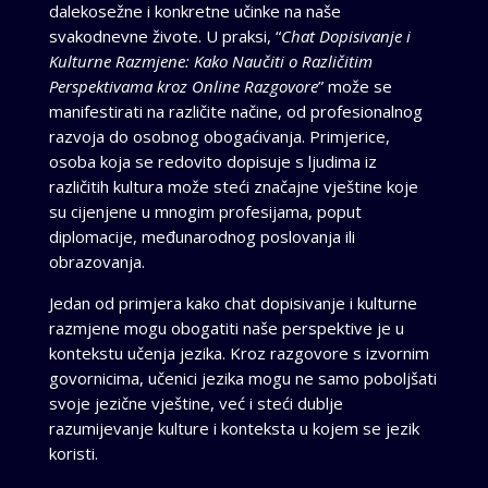
dalekosežne i konkretne učinke na naše
svakodnevne živote. U praksi, “
Chat Dopisivanje i
Kulturne Razmjene: Kako Naučiti o Različitim
Perspektivama kroz Online Razgovore
” može se
manifestirati na različite načine, od profesionalnog
razvoja do osobnog obogaćivanja. Primjerice,
osoba koja se redovito dopisuje s ljudima iz
različitih kultura može steći značajne vještine koje
su cijenjene u mnogim profesijama, poput
diplomacije, međunarodnog poslovanja ili
obrazovanja.
Jedan od primjera kako chat dopisivanje i kulturne
razmjene mogu obogatiti naše perspektive je u
kontekstu učenja jezika. Kroz razgovore s izvornim
govornicima, učenici jezika mogu ne samo poboljšati
svoje jezične vještine, već i steći dublje
razumijevanje kulture i konteksta u kojem se jezik
koristi.