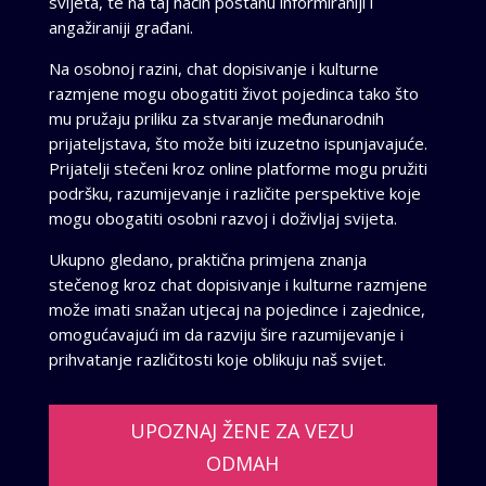
svijeta, te na taj način postanu informiraniji i
angažiraniji građani.
Na osobnoj razini, chat dopisivanje i kulturne
razmjene mogu obogatiti život pojedinca tako što
mu pružaju priliku za stvaranje međunarodnih
prijateljstava, što može biti izuzetno ispunjavajuće.
Prijatelji stečeni kroz online platforme mogu pružiti
podršku, razumijevanje i različite perspektive koje
mogu obogatiti osobni razvoj i doživljaj svijeta.
Ukupno gledano, praktična primjena znanja
stečenog kroz chat dopisivanje i kulturne razmjene
može imati snažan utjecaj na pojedince i zajednice,
omogućavajući im da razviju šire razumijevanje i
prihvatanje različitosti koje oblikuju naš svijet.
UPOZNAJ ŽENE ZA VEZU
ODMAH