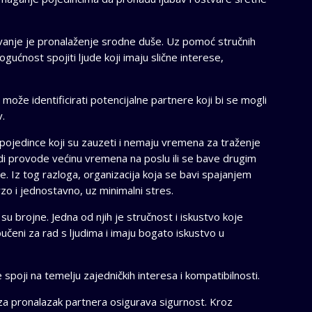
avanje je pronalaženje srodne duše. Uz pomoć stručnih
gućnost spojiti ljude koji imaju slične interese,
 može identificirati potencijalne partnere koji bi se mogli
v.
pojedince koji su zauzeti i nemaju vremena za traženje
judi provode većinu vremena na poslu ili se bave drugim
 Iz tog razloga, organizacija koja se bavi spajanjem
o i jednostavno, uz minimalni stres.
u brojne. Jedna od njih je stručnost i iskustvo koje
učeni za rad s ljudima i imaju bogato iskustvo u
de spoji na temelju zajedničkih interesa i kompatibilnosti.
za pronalazak partnera osigurava sigurnost. Kroz