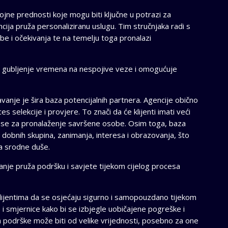
jne prednosti koje mogu biti ključne u potrazi za
ja pruža personaliziranu uslugu. Tim stručnjaka radi s
ebe i očekivanja te na temelju toga pronalazi
 gubljenje vremena na nespojive veze i omogućuje
anje je šira baza potencijalnih partnera. Agencije obično
ces selekcije i provjere. To znači da će klijenti imati veći
anse za pronalaženje savršene osobe. Osim toga, baza
ih dobnih skupina, zanimanja, interesa i obrazovanja, što
a srodne duše.
nje pruža podršku i savjete tijekom cijelog procesa
 klijentima da se osjećaju sigurno i samopouzdano tijekom
e i smjernice kako bi se izbjegle uobičajene pogreške i
a podrške može biti od velike vrijednosti, posebno za one