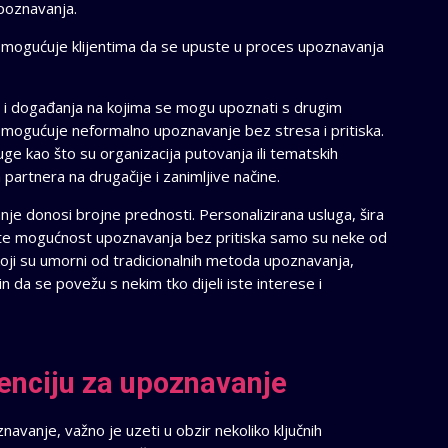
upoznavanja.
omogućuje klijentima da se upuste u proces upoznavanja
e i događanja na kojima se mogu upoznati s drugim
mogućuje neformalno upoznavanje bez stresa i pritiska.
ge kao što su organizacija putovanja ili tematskih
artnera na drugačije i zanimljive načine.
je donosi brojne prednosti. Personalizirana usluga, šira
ti te mogućnost upoznavanja bez pritiska samo su neke od
koji su umorni od tradicionalnih metoda upoznavanja,
n da se povežu s nekim tko dijeli iste interese i
enciju za upoznavanje
navanje, važno je uzeti u obzir nekoliko ključnih