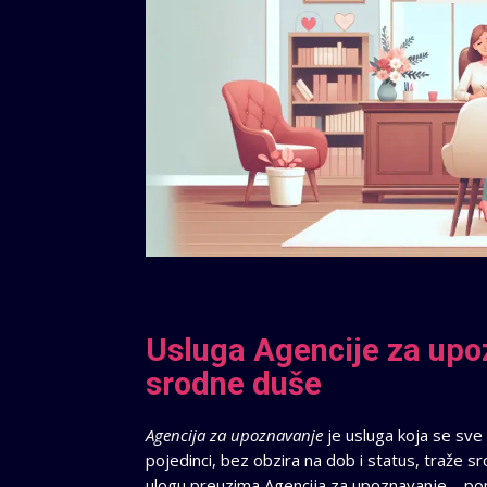
Usluga Agencije za upo
srodne duše
Agencija za upoznavanje
je usluga koja se sve
pojedinci, bez obzira na dob i status, traže sr
ulogu preuzima Agencija za upoznavanje – po