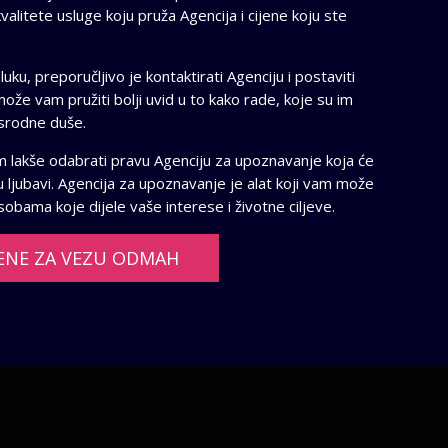
alitete usluge koju pruža Agencija i cijene koju ste
u, preporučljivo je kontaktirati Agenciju i postaviti
ože vam pružiti bolji uvid u to kako rade, koje su im
srodne duše.
m lakše odabrati pravu Agenciju za upoznavanje koja će
 ljubavi. Agencija za upoznavanje je alat koji vam može
obama koje dijele vaše interese i životne ciljeve.
ENE ZA VEZU ODMAH