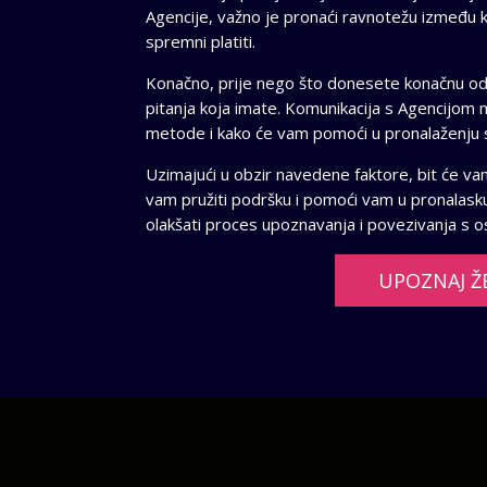
Agencije, važno je pronaći ravnotežu između kv
spremni platiti.
Konačno, prije nego što donesete konačnu odluk
pitanja koja imate. Komunikacija s Agencijom m
metode i kako će vam pomoći u pronalaženju 
Uzimajući u obzir navedene faktore, bit će va
vam pružiti podršku i pomoći vam u pronalasku
olakšati proces upoznavanja i povezivanja s os
UPOZNAJ Ž