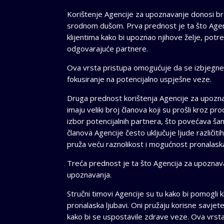
Korištenje Agencije za upoznavanje donosi bro
srodnom dušom. Prva prednost je ta što Agenci
klijentima kako bi upoznao njihove želje, potr
odgovarajuće partnere.
Ova vrsta pristupa omogućuje da se izbjegne
fokusiranje na potencijalno uspješne veze.
Druga prednost korištenja Agencije za upoznav
imaju veliki broj članova koji su prošli kroz pro
izbor potencijalnih partnera, što povećava š
članova Agencije često uključuje ljude različit
pruža veću raznolikost i mogućnost pronalask
Treća prednost je ta što Agencija za upoznava
upoznavanja.
Stručni timovi Agencije su tu kako bi pomogli
pronalaska ljubavi. Oni pružaju korisne savjet
kako bi se uspostavile zdrave veze. Ova vrst