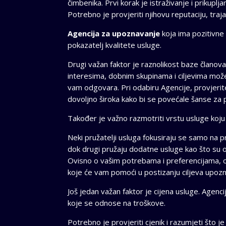
čimbenika. Prvi korak je istraživanje i prikupl
Potrebno je provjeriti njihovu reputaciju, traja
Agencija za upoznavanje
koja ima pozitivne 
pokazatelj kvalitete usluge.
Drugi važan faktor je raznolikost baze članova. 
interesima, dobnim skupinama i ciljevima može
vam odgovara. Pri odabiru Agencije, provjerite j
dovoljno široka kako bi se povećale šanse za
Također je važno razmotriti vrstu usluge koju
Neki pružatelji usluga fokusiraju se samo na p
dok drugi pružaju dodatne usluge kao što su or
Ovisno o vašim potrebama i preferencijama, o
koje će vam pomoći u postizanju ciljeva upozn
Još jedan važan faktor je cijena usluge. Agenci
koje se odnose na troškove.
Potrebno je provjeriti cjenik i razumjeti što j