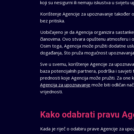
koji su nesigurni ili nemaju iskustva u svijetu 
Korištenje Agencije za upoznavanje također 
bez pritiska.
Uobičajeno je da Agencija organizira sastank
članovima. Ovo stvara opuštenu atmosferu i o
Osim toga, Agencija može pružiti dodatne uslu
događanja, što pruža mogućnost upoznavanja p
Sve u svemu, korištenje Agencije za upoznavan
baza potencijalnih partnera, podrška i savje
prednosti koje Agencija može pružiti. Za one 
Agencija za upoznavanje
može biti odličan nači
vrijednosti.
Kako odabrati pravu Ag
Kada je riječ o odabiru prave Agencije za upoz