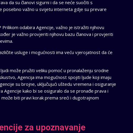
ava da su članovi sigurni i da se neće suočiti s
 je posebno važno u svijetu interneta gdje su prevare
rilikom odabira Agencije, važno je istražiti njihovu
kođer je važno provjeriti njihovu bazu članova i provjeriti
ljevima.
različite usluge i mogućnosti ima veću vjerojatnost da će
 ljudi može pružiti veliku pomoć u pronalaženju srodne
skustvo, Agencija ima mogućnost spojiti ljude koji imaju
 Agencije su brojne, uključujući uštedu vremena i osiguranje
ira Agencije kako bi se osiguralo da se pronađe prava i
de može biti pravi korak prema sreći i dugotrajnom
gencije za upoznavanje