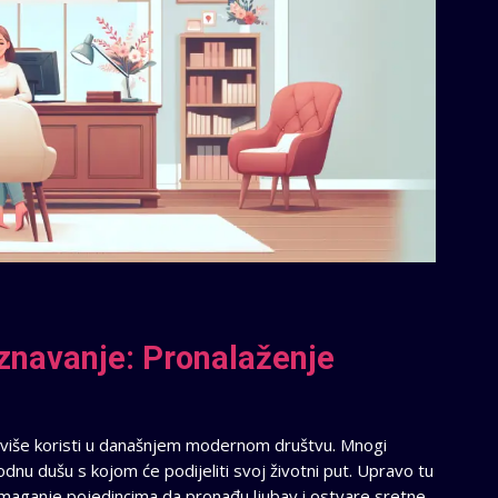
znavanje: Pronalaženje
 više koristi u današnjem modernom društvu. Mnogi
odnu dušu s kojom će podijeliti svoj životni put. Upravo tu
maganje pojedincima da pronađu ljubav i ostvare sretne